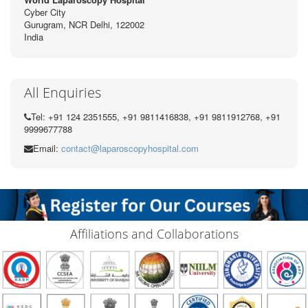
Cyber City
Gurugram, NCR Delhi, 122002
India
All Enquiries
Tel: +91 124 2351555, +91 9811416838, +91 9811912768, +91
9999677788
Email:
contact@laparoscopyhospital.com
Affiliations and Collaborations