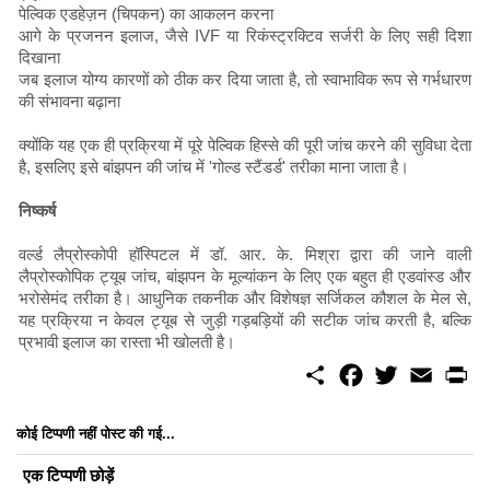
पेल्विक एडहेज़न (चिपकन) का आकलन करना
आगे के प्रजनन इलाज, जैसे IVF या रिकंस्ट्रक्टिव सर्जरी के लिए सही दिशा
दिखाना
जब इलाज योग्य कारणों को ठीक कर दिया जाता है, तो स्वाभाविक रूप से गर्भधारण
की संभावना बढ़ाना
क्योंकि यह एक ही प्रक्रिया में पूरे पेल्विक हिस्से की पूरी जांच करने की सुविधा देता
है, इसलिए इसे बांझपन की जांच में 'गोल्ड स्टैंडर्ड' तरीका माना जाता है।
निष्कर्ष
वर्ल्ड लैप्रोस्कोपी हॉस्पिटल में डॉ. आर. के. मिश्रा द्वारा की जाने वाली
लैप्रोस्कोपिक ट्यूब जांच, बांझपन के मूल्यांकन के लिए एक बहुत ही एडवांस्ड और
भरोसेमंद तरीका है। आधुनिक तकनीक और विशेषज्ञ सर्जिकल कौशल के मेल से,
यह प्रक्रिया न केवल ट्यूब से जुड़ी गड़बड़ियों की सटीक जांच करती है, बल्कि
प्रभावी इलाज का रास्ता भी खोलती है।
S
F
T
E
P
h
a
w
m
r
a
c
i
a
i
r
e
t
i
n
कोई टिप्पणी नहीं पोस्ट की गई...
e
b
t
l
t
o
e
एक टिप्पणी छोड़ें
o
r