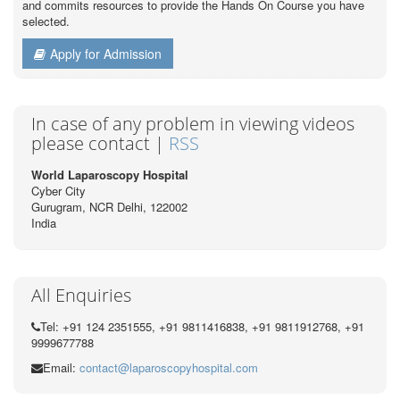
and commits resources to provide the Hands On Course you have
selected.
Apply for Admission
In case of any problem in viewing videos
please contact |
RSS
World Laparoscopy Hospital
Cyber City
Gurugram, NCR Delhi, 122002
India
All Enquiries
Tel: +91 124 2351555, +91 9811416838, +91 9811912768, +91
9999677788
Email:
contact@laparoscopyhospital.com