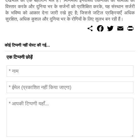
देखभाल का एक बेहतरीन मेल है। मिनिमली इनवेसिव तकनीकों की सीमाओं का
विस्तार करके और दुनिया भर के सर्जनों को प्रशिक्षित करके, यह संस्थान सर्जरी
के भविष्य को आकार देना जारी रखे हुए है; जिससे जटिल प्रक्रियाएँ अधिक
सुरक्षित, अधिक कुशल और दुनिया भर के रोगियों के लिए सुलभ बन रही हैं।
S
F
T
E
P
h
a
w
m
r
a
c
i
a
i
r
e
t
i
n
कोई टिप्पणी नहीं पोस्ट की गई...
e
b
t
l
t
o
e
एक टिप्पणी छोड़ें
o
r
k