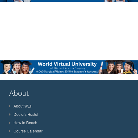
About
About WLH
Doctors Hostel
How to Reach
Course Calendar