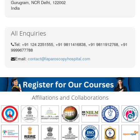
Gurugram, NCR Delhi, 122002
India
All Enquiries
Tel: +91 124 2351555, +91 9811416838, +91 9811912768, +91
9999677788
Email:
contact@laparoscopyhospital.com
Affiliations and Collaborations