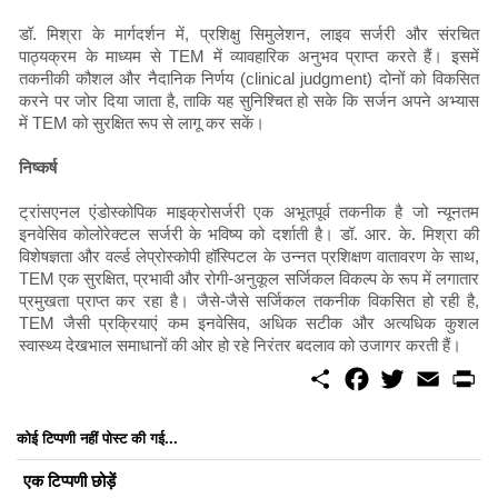
डॉ. मिश्रा के मार्गदर्शन में, प्रशिक्षु सिमुलेशन, लाइव सर्जरी और संरचित
पाठ्यक्रम के माध्यम से TEM में व्यावहारिक अनुभव प्राप्त करते हैं। इसमें
तकनीकी कौशल और नैदानिक ​​निर्णय (clinical judgment) दोनों को विकसित
करने पर जोर दिया जाता है, ताकि यह सुनिश्चित हो सके कि सर्जन अपने अभ्यास
में TEM को सुरक्षित रूप से लागू कर सकें।
निष्कर्ष
ट्रांसएनल एंडोस्कोपिक माइक्रोसर्जरी एक अभूतपूर्व तकनीक है जो न्यूनतम
इनवेसिव कोलोरेक्टल सर्जरी के भविष्य को दर्शाती है। डॉ. आर. के. मिश्रा की
विशेषज्ञता और वर्ल्ड लेप्रोस्कोपी हॉस्पिटल के उन्नत प्रशिक्षण वातावरण के साथ,
TEM एक सुरक्षित, प्रभावी और रोगी-अनुकूल सर्जिकल विकल्प के रूप में लगातार
प्रमुखता प्राप्त कर रहा है। जैसे-जैसे सर्जिकल तकनीक विकसित हो रही है,
TEM जैसी प्रक्रियाएं कम इनवेसिव, अधिक सटीक और अत्यधिक कुशल
स्वास्थ्य देखभाल समाधानों की ओर हो रहे निरंतर बदलाव को उजागर करती हैं।
S
F
T
E
P
h
a
w
m
r
a
c
i
a
i
r
e
t
i
n
कोई टिप्पणी नहीं पोस्ट की गई...
e
b
t
l
t
o
e
एक टिप्पणी छोड़ें
o
r
k