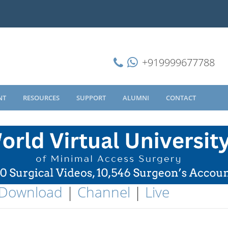
+919999677788
NT
RESOURCES
SUPPORT
ALUMNI
CONTACT
Download
|
Channel
|
Live