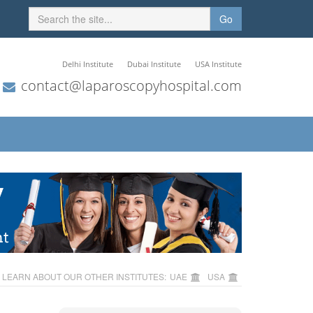
Go
Delhi Institute
Dubai Institute
USA Institute
contact@laparoscopyhospital.com
LEARN ABOUT OUR OTHER INSTITUTES:
UAE
USA