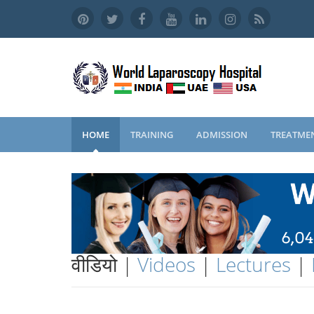
HOME
TRAINING
ADMISSION
TREATME
वीडियो |
Videos
|
Lectures
|