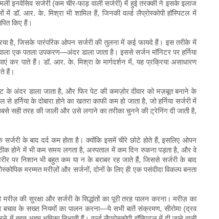
ी इनवेसिव सर्जरी (कम चीर-फाड़ वाली सर्जरी) में हुई तरक्की ने इसके इलाज
ं डॉ. आर. के. मिश्रा भी शामिल हैं, जिनकी वर्ल्ड लैप्रोस्कोपी हॉस्पिटल में
थापित किए हैं।
िया है, जिसके पारंपरिक ओपन सर्जरी की तुलना में कई फायदे हैं। इस तरीके में
मरे वाला एक पतला उपकरण—अंदर डाला जाता है। इससे सर्जन मॉनिटर पर हर्निया
 कर पाते हैं। डॉ. आर. के. मिश्रा के मार्गदर्शन में, यह प्रक्रिया असाधारण
े हैं।
ेट के अंदर डाला जाता है, और फिर पेट की कमज़ोर दीवार को मज़बूत बनाने के
 हर्निया के दोबारा होने का खतरा काफी कम हो जाता है, जो हर्निया सर्जरी में
 को सबसे सही तरह की जाली और उसे लगाने का तरीका चुनने की ट्रेनिंग दी जाती है,
 सर्जरी के बाद दर्द कम होता है। क्योंकि इसमें चीरे छोटे होते हैं, इसलिए ओपन
 ठीक होने में भी कम समय लगता है, अस्पताल में कम दिन रुकना पड़ता है, और वे
 शरीर पर निशान भी बहुत कम या न के बराबर रह जाते हैं, जिससे सर्जरी के बाद
्कोपिक मरम्मत मरीज़ों और सर्जनों, दोनों के लिए ही एक पसंदीदा विकल्प बनता
ै मरीज़ की सुरक्षा और सर्जरी के सिद्धांतों का पूरी तरह पालन करना। मरीज़ का
 बचाव के सख्त नियमों का पालन करना—ये सभी बातें संक्रमण, सीरोमा (द्रव
ं बहुत अहम भूमिका निभाती हैं। वर्ल्ड लैप्रोस्कोपी हॉस्पिटल में दी जाने वाली