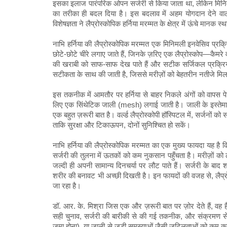
इसका इलाज पारंपरिक ओपन सर्जरी से किया जाता था, लेकिन मिनिमल
का तरीका ही बदल दिया है। इस बदलाव में अहम योगदान देने वालों मे
विशेषज्ञता ने लैप्रोस्कोपिक हर्निया मरम्मत के क्षेत्र में ऊंचे मानक स्
नाभि हर्निया की लैप्रोस्कोपिक मरम्मत एक मिनिमली इनवेसिव प्रक्र
छोटे-छोटे चीरे लगाए जाते हैं, जिनके ज़रिए एक लैप्रोस्कोप—कै
की खराबी को साफ-साफ देख पाते हैं और सटीक सर्जिकल प्रक्रियाएं
सटीकता के साथ की जाती है, जिससे मरीज़ों को बेहतरीन नतीजे मिलत
इस तकनीक में आमतौर पर हर्निया से बाहर निकले अंगों को वापस प
लिए एक सिंथेटिक जाली (mesh) लगाई जाती है। जाली के इस्तेमाल से
एक बहुत ज़रूरी बात है। वर्ल्ड लैप्रोस्कोपी हॉस्पिटल में, सर्जनों
ताकि सुरक्षा और टिकाऊपन, दोनों सुनिश्चित हो सकें।
नाभि हर्निया की लैप्रोस्कोपिक मरम्मत का एक मुख्य फायदा यह है कि
सर्जरी की तुलना में ऊतकों को कम नुकसान पहुँचता है। मरीज़ों को
जल्दी ही अपनी सामान्य दिनचर्या पर लौट पाते हैं। सर्जरी के बाद
शरीर की बनावट भी अच्छी दिखती है। इन फायदों की वजह से, लैप्रोस
जा रहा है।
डॉ. आर. के. मिश्रा जिस एक और ज़रूरी बात पर ज़ोर देते हैं, वह ह
सही चुनाव, सर्जरी की बारीकी से की गई तकनीक, और संक्रमण से
जमा होना), या जाली से जुड़ी समस्याओं जैसी जटिलताओं को कम करने मे