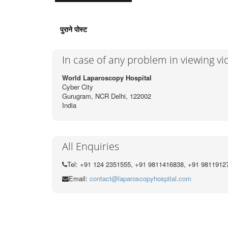
पुराने पोस्ट
In case of any problem in viewing v
World Laparoscopy Hospital
Cyber City
Gurugram, NCR Delhi, 122002
India
All Enquiries
Tel: +91 124 2351555, +91 9811416838, +91 9811912
Email:
contact@laparoscopyhospital.com