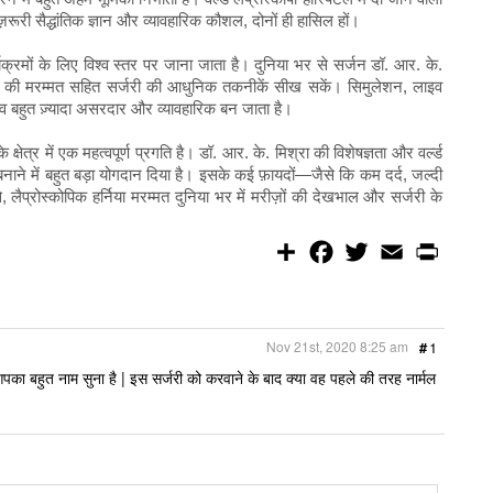
रूरी सैद्धांतिक ज्ञान और व्यावहारिक कौशल, दोनों ही हासिल हों।
यक्रमों के लिए विश्व स्तर पर जाना जाता है। दुनिया भर से सर्जन डॉ. आर. के.
वे हर्निया की मरम्मत सहित सर्जरी की आधुनिक तकनीकें सीख सकें। सिमुलेशन, लाइव
भव बहुत ज़्यादा असरदार और व्यावहारिक बन जाता है।
े क्षेत्र में एक महत्वपूर्ण प्रगति है। डॉ. आर. के. मिश्रा की विशेषज्ञता और वर्ल्ड
नाने में बहुत बड़ा योगदान दिया है। इसके कई फ़ायदों—जैसे कि कम दर्द, जल्दी
ैप्रोस्कोपिक हर्निया मरम्मत दुनिया भर में मरीज़ों की देखभाल और सर्जरी के
S
F
T
E
P
h
a
w
m
r
a
c
i
a
i
r
e
t
i
n
e
b
t
l
t
o
e
Nov 21st, 2020 8:25 am
#
1
o
r
k
े आपका बहुत नाम सुना है | इस सर्जरी को करवाने के बाद क्या वह पहले की तरह नार्मल