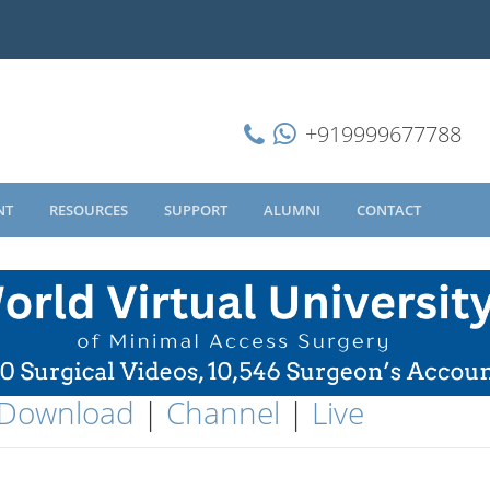
+919999677788
NT
RESOURCES
SUPPORT
ALUMNI
CONTACT
Download
|
Channel
|
Live