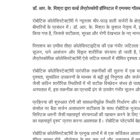
डॉ. आर. के. मिश्रा द्वारा वर्ल्ड लैप्रोस्कोपी हॉस्पिटल में एम्पयमा
गॉलब
रोबोटिक कोलेसिस्टेक्टॉमी ने न्यूनतम चीर-फाड़ वाली सर्जरी के क्षेत
बीमारियों के प्रबंधन में। डॉ. आर. के. मिश्रा के कुशल नेतृत्व में,
किया गया है, जिससे सटीकता, सुरक्षा और रोगी देखभाल के नए मानक 
पित्ताशय का एम्पीमा तीव्र कोलेसिस्टाइटिस की एक गंभीर जटिलता 
सूजन, घने आसंजन और विकृत शारीरिक संरचना हो जाती है, जिसस
लैप्रोस्कोपिक कोलेसिस्टेक्टॉमी ऐसे जटिल मामलों में सीमित दृ
रोबोटिक कोलेसिस्टेक्टॉमी पारंपरिक तकनीकों की तुलना में एक मह
दृश्यता, सुचालित उपकरणों के माध्यम से बढ़ी हुई निपुणता और सर्
जैसी कठिन शारीरिक स्थितियों में भी सटीक विच्छेदन संभव हो पाता है
अस्पताल में, इस तकनीक का प्रभावी ढंग से उपयोग गंभीर सूजन और 
प्रक्रिया की शुरुआत रोगी की सावधानीपूर्वक स्थिति निर्धारण और प
कंसोल पर बैठा सर्जन असाधारण सटीकता के साथ रोबोटिक भुजाओं क
सिस्टिक धमनी जैसी महत्वपूर्ण संरचनाओं की पहचान करने के लिए सा
का महत्वपूर्ण दृश्य" प्राप्त करना आवश्यक है। रोबोटिक प्लेटफॉर्
रोबोटिक कोलेसिस्टेक्टॉमी के प्रमुख लाभों में से एक सर्जिकल आघ
शीघ्र स्वस्थ होने, ऑपरेशन के बाद कम दर्द और अस्पताल में कम