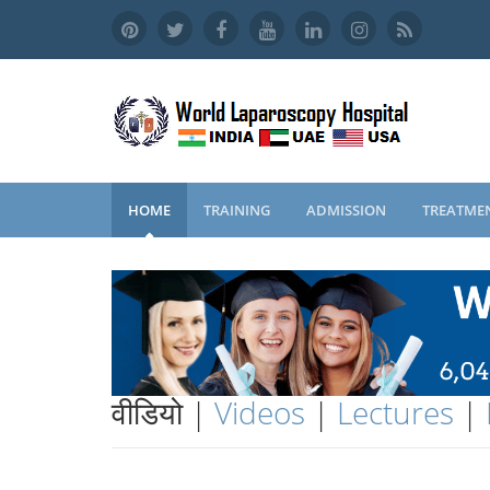
HOME
TRAINING
ADMISSION
TREATME
वीडियो |
Videos
|
Lectures
|