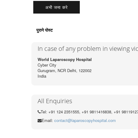
पुराने पोस्ट
In case of any problem in viewing v
World Laparoscopy Hospital
Cyber City
Gurugram, NCR Delhi, 122002
India
All Enquiries
Tel: +91 124 2351555, +91 9811416838, +91 9811912
Email:
contact@laparoscopyhospital.com