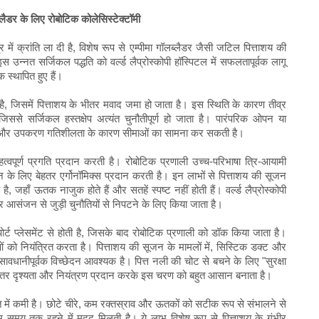
्लैडर के लिए रोबोटिक कोलेसिस्टेक्टॉमी
्र में क्रांति ला दी है, विशेष रूप से एम्पीमा गॉलब्लैडर जैसी जटिल पित्ताशय की
 इस उन्नत सर्जिकल पद्धति को वर्ल्ड लैप्रोस्कोपी हॉस्पिटल में सफलतापूर्वक लागू
स्थापित हुए हैं।
है, जिसमें पित्ताशय के भीतर मवाद जमा हो जाता है। इस स्थिति के कारण तीव्र
े सर्जिकल हस्तक्षेप अत्यंत चुनौतीपूर्ण हो जाता है। पारंपरिक ओपन या
श्यता और उपकरण गतिशीलता के कारण सीमाओं का सामना कर सकती है।
त्वपूर्ण प्रगति प्रदान करती है। रोबोटिक प्रणाली उच्च-परिभाषा त्रि-आयामी
जन के लिए बेहतर एर्गोनॉमिक्स प्रदान करती है। इन लाभों से पित्ताशय की सूजन
, जहाँ ऊतक नाजुक होते हैं और सतहें स्पष्ट नहीं होती हैं। वर्ल्ड लैप्रोस्कोपी
आसंजन से जुड़ी चुनौतियों से निपटने के लिए किया जाता है।
ोर्ट प्लेसमेंट से होती है, जिसके बाद रोबोटिक प्रणाली को डॉक किया जाता है।
ो नियंत्रित करता है। पित्ताशय की सूजन के मामलों में, सिस्टिक डक्ट और
वधानीपूर्वक विच्छेदन आवश्यक है। पित्त नली की चोट से बचने के लिए "सुरक्षा
म बेहतर दृश्यता और नियंत्रण प्रदान करके इस चरण को बहुत आसान बनाता है।
ात में कमी है। छोटे चीरे, कम रक्तस्राव और ऊतकों को सटीक रूप से संभालने से
 समय तक रहने में मदद मिलती है। ये लाभ विशेष रूप से पित्ताशय के गंभीर