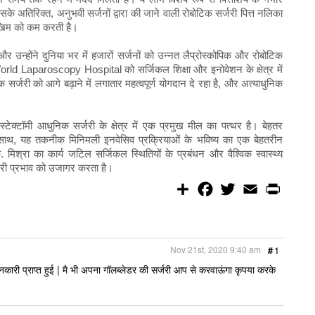
इसके अतिरिक्त, अनुभवी सर्जनों द्वारा की जाने वाली रोबोटिक सर्जरी पित्त नलिका
खिम को कम करती है।
ं और उन्होंने दुनिया भर में हजारों सर्जनों को उन्नत लैप्रोस्कोपिक और रोबोटिक
 World Laparoscopy Hospital को सर्जिकल शिक्षा और इनोवेशन के क्षेत्र में
सर्जरी को आगे बढ़ाने में लगातार महत्वपूर्ण योगदान दे रहा है, और अत्याधुनिक
स्टेक्टॉमी आधुनिक सर्जरी के क्षेत्र में एक प्रमुख मील का पत्थर है। बेहतर
के साथ, यह तकनीक मिनिमली इनवेसिव प्रक्रियाओं के भविष्य का एक बेहतरीन
्रा का कार्य जटिल सर्जिकल स्थितियों के प्रबंधन और वैश्विक स्वास्थ्य
ारी प्रभाव को उजागर करता है।
S
F
T
E
P
h
a
w
m
r
a
c
i
a
i
r
e
t
i
n
e
b
t
l
t
o
e
Nov 21st, 2020 9:40 am
#
1
o
r
k
ानकारी प्राप्त हुई | मै भी अपना गॉलब्लेडर की सर्जरी आप से करवाऊंगा कृपया करके