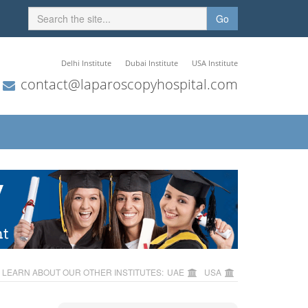
Go
Delhi Institute
Dubai Institute
USA Institute
contact@laparoscopyhospital.com
LEARN ABOUT OUR OTHER INSTITUTES:
UAE
USA