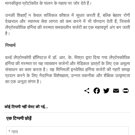
मानकीकृत प्रोटोकॉल के पालन के महत्व पर जोर देते हैं।
उनकी शिक्षाएँ न केवल सर्जिकल कौशल में सुधार करती हैं, बल्कि बेहतर रोगी
देखभाल और स्वास्थ्य सेवा लागत को कम करने में भी योगदान देती हैं, जिससे
लैप्रोस्कोपिक हर्निया की मरम्मत समकालीन सर्जरी का एक महत्वपूर्ण अंग बन जाती
है।
निष्कर्ष
वर्ल्ड लैप्रोस्कोपी हॉस्पिटल में डॉ. आर. के. मिश्रा द्वारा दिया गया लैप्रोस्कोपिक
हर्निया की मरम्मत पर यह व्याख्यान सर्जनों और मेडिकल छात्रों के लिए एक अमूल्य
संसाधन का काम करता है। यह मिनिमली इनवेसिव हर्निया सर्जरी की गहरी समझ
प्रदान करने के लिए नैदानिक ​​विशेषज्ञता, उन्नत तकनीक और शैक्षिक उत्कृष्टता
का एक अनूठा संगम है।
S
F
T
E
P
h
a
w
m
r
a
c
i
a
i
r
e
t
i
n
कोई टिप्पणी नहीं पोस्ट की गई...
e
b
t
l
t
o
e
एक टिप्पणी छोड़ें
o
r
k