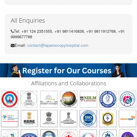
All Enquiries
Tel: +91 124 2351555, +91 9811416838, +91 9811912768, +91
9999677788
Email:
contact@laparoscopyhospital.com
Affiliations and Collaborations