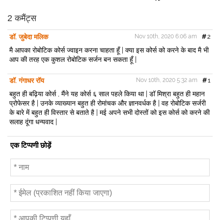
h
a
w
m
r
a
c
i
a
i
r
e
t
i
n
2 कमैंट्स
e
b
t
l
t
o
e
डॉ. जुबेदा मलिक
Nov 10th, 2020 6:06 am
#
2
o
r
k
मै आपका रोबोटिक कोर्स ज्वाइन करना चाहता हूँ | क्या इस कोर्स को करने के बाद मै भी
आप की तरह एक कुशल रोबोटिक सर्जन बन सकता हूँ |
डॉ. गंगाधर रॉय
Nov 10th, 2020 5:32 am
#
1
बहुत ही बढ़िया कोर्स , मैंने यह कोर्स ६ साल पहले किया था | डॉ मिश्रा बहुत ही महान
प्रोफेसर है | उनके व्याख्यान बहुत ही रोमांचक और ज्ञानवर्धक है | वह रोबोटिक सर्जरी
के बारे में बहुत ही विस्तार से बताते है | मई अपने सभी दोस्तों को इस कोर्स को करने की
सलाह दूंगा धन्यवाद |
एक टिप्पणी छोड़ें