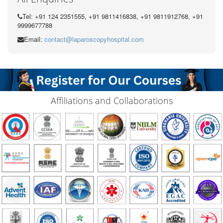
Tel: +91 124 2351555, +91 9811416838, +91 9811912768, +91
9999677788
Email:
contact@laparoscopyhospital.com
Affiliations and Collaborations