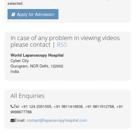
selected.
Apply for Admission
In case of any problem in viewing videos
please contact |
RSS
World Laparoscopy Hospital
Cyber City
Gurugram, NCR Delhi, 122002
India
All Enquiries
Tel: +91 124 2351555, +91 9811416838, +91 9811912768, +91
9999677788
Email:
contact@laparoscopyhospital.com