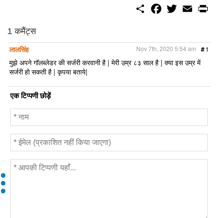
S
F
T
E
P
h
a
w
m
r
a
c
i
a
i
r
e
t
i
n
1 कमैंट्स
e
b
t
l
t
o
e
लालसिंह
Nov 7th, 2020 5:54 am
#
1
o
r
k
मुझे अपने गॉलब्लेडर की सर्जरी करवानी है | मेरी उम्र ८३ साल है | क्या इस उम्र में
सर्जरी हो सकती है | कृपया बताये|
एक टिप्पणी छोड़ें