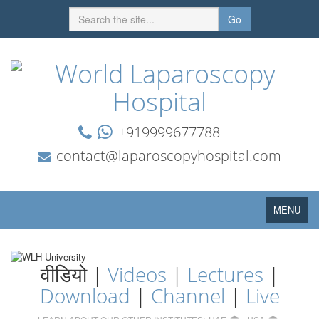
Go
+919999677788
contact@laparoscopyhospital.com
Toggle
MENU
navigation
वीडियो |
Videos
|
Lectures
|
Download
|
Channel
|
Live