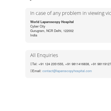
In case of any problem in viewing v
World Laparoscopy Hospital
Cyber City
Gurugram, NCR Delhi, 122002
India
All Enquiries
Tel: +91 124 2351555, +91 9811416838, +91 9811912
Email:
contact@laparoscopyhospital.com