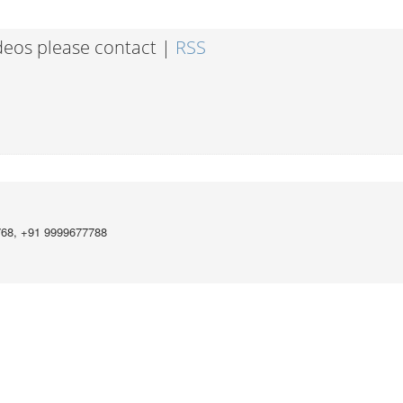
ideos please contact |
RSS
768, +91 9999677788