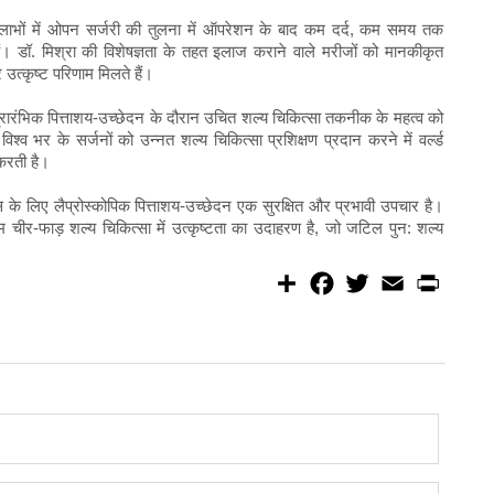
के लाभों में ओपन सर्जरी की तुलना में ऑपरेशन के बाद कम दर्द, कम समय तक
ं। डॉ. मिश्रा की विशेषज्ञता के तहत इलाज कराने वाले मरीजों को मानकीकृत
त्कृष्ट परिणाम मिलते हैं।
्रारंभिक पित्ताशय-उच्छेदन के दौरान उचित शल्य चिकित्सा तकनीक के महत्व को
्व भर के सर्जनों को उन्नत शल्य चिकित्सा प्रशिक्षण प्रदान करने में वर्ल्ड
 करती है।
टिस के लिए लैप्रोस्कोपिक पित्ताशय-उच्छेदन एक सुरक्षित और प्रभावी उपचार है।
यूनतम चीर-फाड़ शल्य चिकित्सा में उत्कृष्टता का उदाहरण है, जो जटिल पुन: शल्य
।
S
F
T
E
P
h
a
w
m
r
a
c
i
a
i
r
e
t
i
n
e
b
t
l
t
o
e
o
r
k