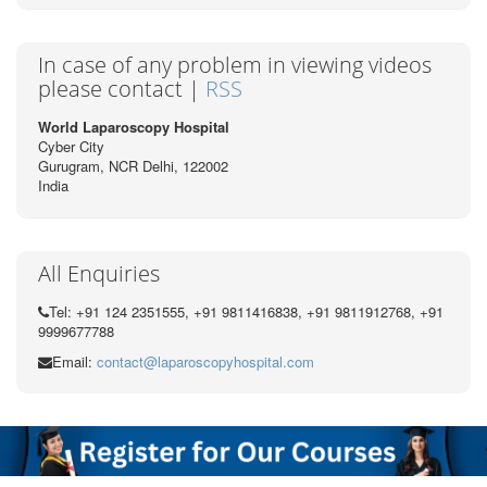
In case of any problem in viewing videos
please contact |
RSS
World Laparoscopy Hospital
Cyber City
Gurugram, NCR Delhi, 122002
India
All Enquiries
Tel: +91 124 2351555, +91 9811416838, +91 9811912768, +91
9999677788
Email:
contact@laparoscopyhospital.com