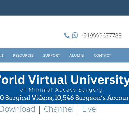
+919999677788
NT
RESOURCES
SUPPORT
ALUMNI
CONTACT
Download
|
Channel
|
Live