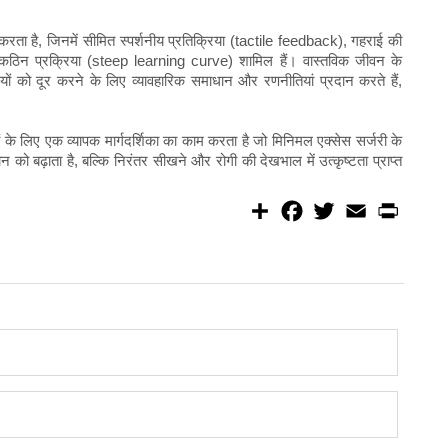
 करता है, जिनमें सीमित स्पर्शनीय प्रतिक्रिया (tactile feedback), गहराई की
ठिन प्रक्रिया (steep learning curve) शामिल हैं। वास्तविक जीवन के
ों को दूर करने के लिए व्यावहारिक समाधान और रणनीतियां प्रदान करते हैं,
ों के लिए एक व्यापक मार्गदर्शिका का काम करता है जो मिनिमल एक्सेस सर्जरी के
्ञान को बढ़ाता है, बल्कि निरंतर सीखने और रोगी की देखभाल में उत्कृष्टता प्राप्त
S
F
T
E
P
h
a
w
m
r
a
c
i
a
i
r
e
t
i
n
e
b
t
l
t
o
e
o
r
k