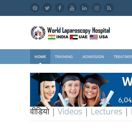
HOME
TRAINING
ADMISSION
TREATME
वीडियो |
Videos
|
Lectures
|