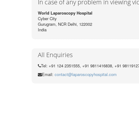
In case of any problem in viewing v
World Laparoscopy Hospital
Cyber City
Gurugram, NCR Delhi, 122002
India
All Enquiries
Tel: +91 124 2351555, +91 9811416838, +91 9811912
Email:
contact@laparoscopyhospital.com