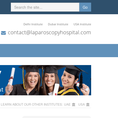
Go
Delhi Institute
Dubai Institute
USA Institute
contact@laparoscopyhospital.com
LEARN ABOUT OUR OTHER INSTITUTES:
UAE
USA