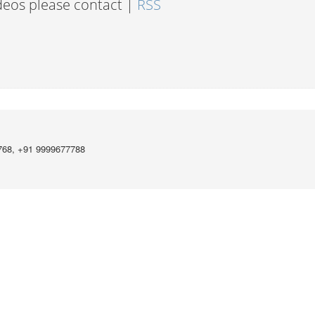
ideos please contact |
RSS
768, +91 9999677788