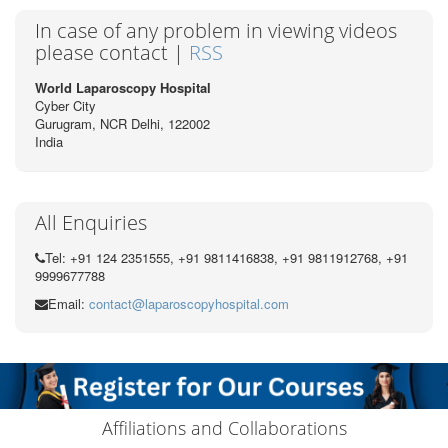
In case of any problem in viewing videos
please contact |
RSS
World Laparoscopy Hospital
Cyber City
Gurugram, NCR Delhi, 122002
India
All Enquiries
Tel: +91 124 2351555, +91 9811416838, +91 9811912768, +91
9999677788
Email:
contact@laparoscopyhospital.com
Affiliations and Collaborations