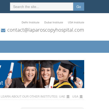
Go
Delhi Institute
Dubai Institute
USA Institute
contact@laparoscopyhospital.com
LEARN ABOUT OUR OTHER INSTITUTES:
UAE
USA