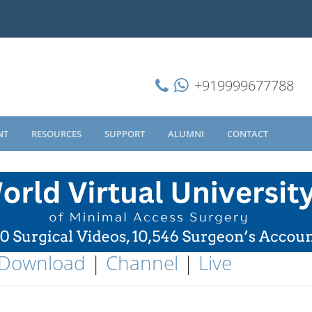
+919999677788
NT
RESOURCES
SUPPORT
ALUMNI
CONTACT
Download
|
Channel
|
Live