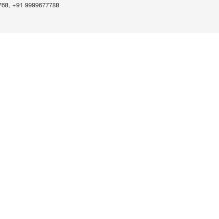
768, +91 9999677788