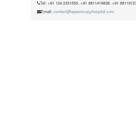
Tel: +91 124 2351555, +91 9811416838, +91 9811912
Email:
contact@laparoscopyhospital.com