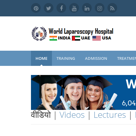
HOME
TRAINING
ADMISSION
TREATME
वीडियो |
Videos
|
Lectures
|