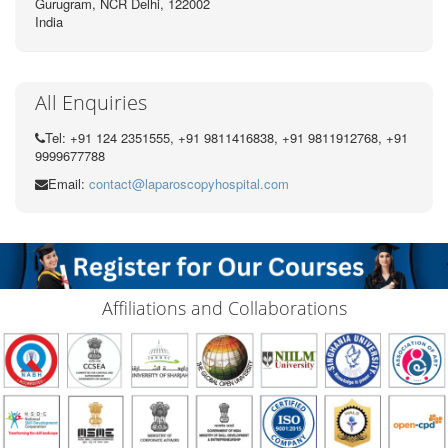
Gurugram, NCR Delhi, 122002
India
All Enquiries
Tel: +91 124 2351555, +91 9811416838, +91 9811912768, +91
9999677788
Email:
contact@laparoscopyhospital.com
Affiliations and Collaborations