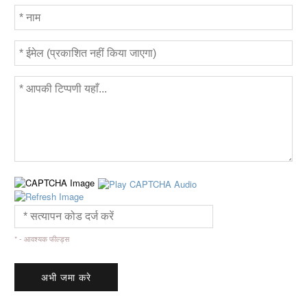
* - आवश्यक फील्ड्स