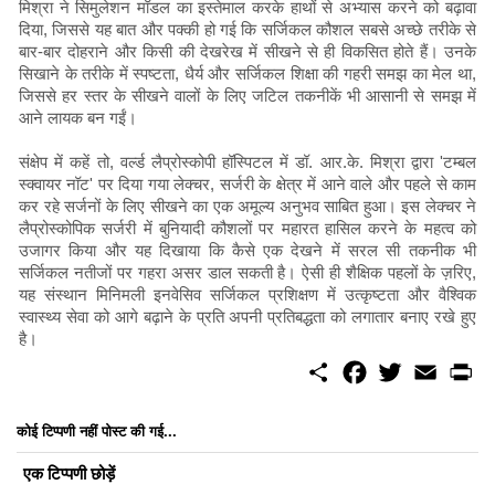
मिश्रा ने सिमुलेशन मॉडल का इस्तेमाल करके हाथों से अभ्यास करने को बढ़ावा
दिया, जिससे यह बात और पक्की हो गई कि सर्जिकल कौशल सबसे अच्छे तरीके से
बार-बार दोहराने और किसी की देखरेख में सीखने से ही विकसित होते हैं। उनके
सिखाने के तरीके में स्पष्टता, धैर्य और सर्जिकल शिक्षा की गहरी समझ का मेल था,
जिससे हर स्तर के सीखने वालों के लिए जटिल तकनीकें भी आसानी से समझ में
आने लायक बन गईं।
संक्षेप में कहें तो, वर्ल्ड लैप्रोस्कोपी हॉस्पिटल में डॉ. आर.के. मिश्रा द्वारा 'टम्बल
स्क्वायर नॉट' पर दिया गया लेक्चर, सर्जरी के क्षेत्र में आने वाले और पहले से काम
कर रहे सर्जनों के लिए सीखने का एक अमूल्य अनुभव साबित हुआ। इस लेक्चर ने
लैप्रोस्कोपिक सर्जरी में बुनियादी कौशलों पर महारत हासिल करने के महत्व को
उजागर किया और यह दिखाया कि कैसे एक देखने में सरल सी तकनीक भी
सर्जिकल नतीजों पर गहरा असर डाल सकती है। ऐसी ही शैक्षिक पहलों के ज़रिए,
यह संस्थान मिनिमली इनवेसिव सर्जिकल प्रशिक्षण में उत्कृष्टता और वैश्विक
स्वास्थ्य सेवा को आगे बढ़ाने के प्रति अपनी प्रतिबद्धता को लगातार बनाए रखे हुए
है।
S
F
T
E
P
h
a
w
m
r
a
c
i
a
i
r
e
t
i
n
कोई टिप्पणी नहीं पोस्ट की गई...
e
b
t
l
t
o
e
एक टिप्पणी छोड़ें
o
r
k