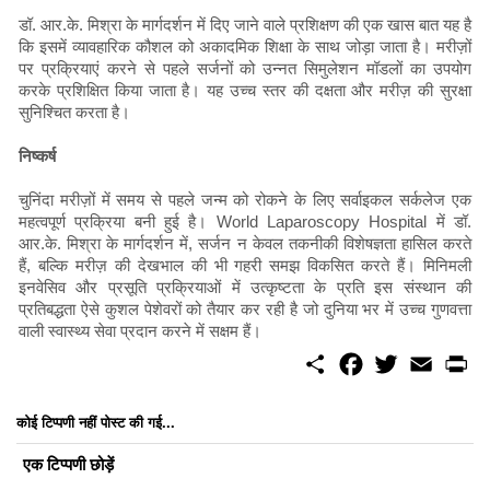
डॉ. आर.के. मिश्रा के मार्गदर्शन में दिए जाने वाले प्रशिक्षण की एक खास बात यह है
कि इसमें व्यावहारिक कौशल को अकादमिक शिक्षा के साथ जोड़ा जाता है। मरीज़ों
पर प्रक्रियाएं करने से पहले सर्जनों को उन्नत सिमुलेशन मॉडलों का उपयोग
करके प्रशिक्षित किया जाता है। यह उच्च स्तर की दक्षता और मरीज़ की सुरक्षा
सुनिश्चित करता है।
निष्कर्ष
चुनिंदा मरीज़ों में समय से पहले जन्म को रोकने के लिए सर्वाइकल सर्कलेज एक
महत्वपूर्ण प्रक्रिया बनी हुई है। World Laparoscopy Hospital में डॉ.
आर.के. मिश्रा के मार्गदर्शन में, सर्जन न केवल तकनीकी विशेषज्ञता हासिल करते
हैं, बल्कि मरीज़ की देखभाल की भी गहरी समझ विकसित करते हैं। मिनिमली
इनवेसिव और प्रसूति प्रक्रियाओं में उत्कृष्टता के प्रति इस संस्थान की
प्रतिबद्धता ऐसे कुशल पेशेवरों को तैयार कर रही है जो दुनिया भर में उच्च गुणवत्ता
वाली स्वास्थ्य सेवा प्रदान करने में सक्षम हैं।
S
F
T
E
P
h
a
w
m
r
a
c
i
a
i
r
e
t
i
n
कोई टिप्पणी नहीं पोस्ट की गई...
e
b
t
l
t
o
e
एक टिप्पणी छोड़ें
o
r
k