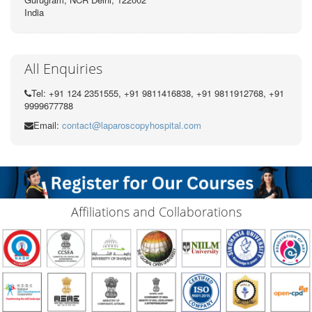
India
All Enquiries
Tel: +91 124 2351555, +91 9811416838, +91 9811912768, +91
9999677788
Email:
contact@laparoscopyhospital.com
Affiliations and Collaborations