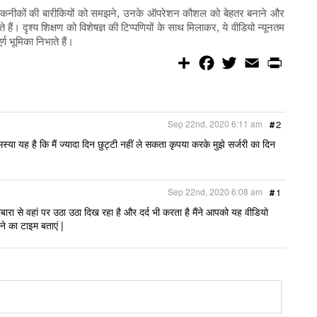
िक तकनीकों की बारीकियों को समझने, उनके ऑपरेशन कौशल को बेहतर बनाने और
हैं। दृश्य शिक्षण को विशेषज्ञ की टिप्पणियों के साथ मिलाकर, ये वीडियो न्यूनतम
र्ण भूमिका निभाते हैं।
S
F
T
E
P
h
a
w
m
r
a
c
i
a
i
r
e
t
i
n
e
b
t
l
t
o
e
Sep 22nd, 2020 6:11 am
#
2
o
r
k
मस्या यह है कि मैं ज्यादा दिन छुट्टी नहीं ले सकता कृपया करके मुझे सर्जरी का दिन
Sep 22nd, 2020 6:08 am
#
1
दोबारा से वहां पर उठा उठा दिख रहा है और दर्द भी करता है मैंने आपको यह वीडियो
ने का टाइम बताएं |