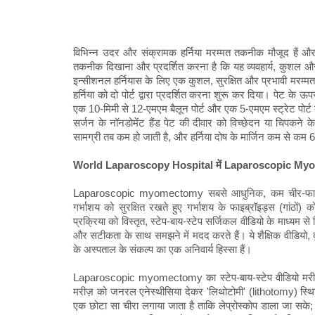
विभिन्न उदर और संक्रामक हर्निया मरम्मत तकनीक मौजूद हैं और बड़
तकनीक दिखाना और प्रदर्शित करना है कि यह व्यवहार्य, कुशल और स
इन्सीशनल हर्नियास के लिए एक कुशल, सुरक्षित और प्रभावी मरम्मत प्र
हर्निया को दो पोर्ट द्वारा प्रदर्शित करना शुरू कर दिया। पेट के ऊ
एक 10-मिमी से 12-एमएम बैलून पोर्ट और एक 5-एमएम स्ट्रेट पोर्ट
सर्जन के नॉनडोमेंट हैंड पेट की दीवार को विच्छेदन या चिपकने के
सामग्री तब कम हो जाती है, और हर्निया दोष के मार्जिन कम से कम 6 
World Laparoscopy Hospital में Laparoscopic Myomec
Laparoscopic myomectomy सबसे आधुनिक, कम चीर-फाड़ वा
गर्भाशय को सुरक्षित रखते हुए गर्भाशय के फाइब्रॉइड्स (गांठ
प्रक्रिया को विस्तृत, स्टेप-बाय-स्टेप सर्जिकल वीडियो के माध्यम से
और सटीकता के साथ समझने में मदद करते हैं। ये शैक्षिक वीडियो, दुनि
के अस्पताल के संकल्प का एक अनिवार्य हिस्सा हैं।
Laparoscopic myomectomy का स्टेप-बाय-स्टेप वीडियो मरीज़ क
मरीज़ को जनरल एनेस्थीसिया देकर 'लिथोटोमी' (lithotomy) स्थित
एक छोटा सा चीरा लगाया जाता है ताकि लेप्रोस्कोप डाला जा सके;