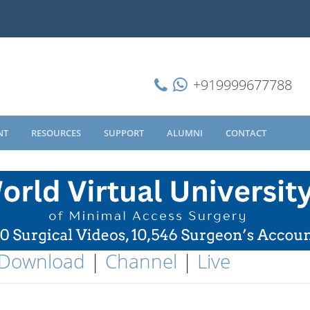
+919999677788
NT
RESOURCES
SUPPORT
ALUMNI
CONTACT
Download
|
Channel
|
Live