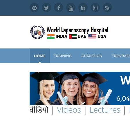
HOME
TRAINING
ADMISSION
TREATME
वीडियो |
Videos
|
Lectures
|