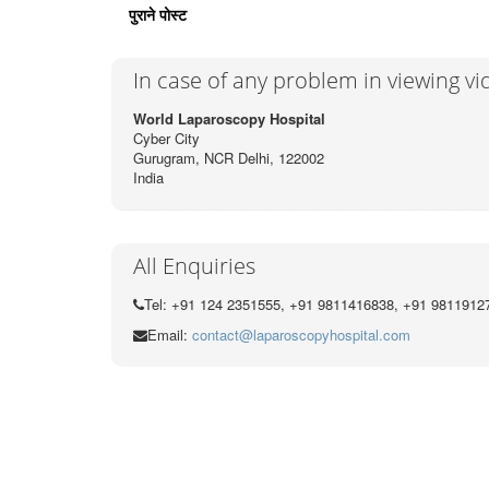
पुराने पोस्ट
In case of any problem in viewing v
World Laparoscopy Hospital
Cyber City
Gurugram, NCR Delhi, 122002
India
All Enquiries
Tel: +91 124 2351555, +91 9811416838, +91 9811912
Email:
contact@laparoscopyhospital.com