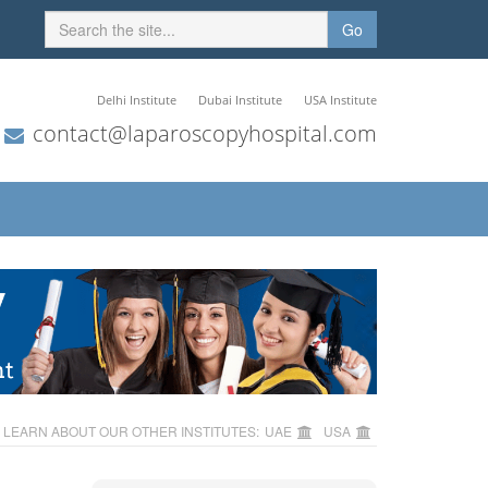
Go
Delhi Institute
Dubai Institute
USA Institute
contact@laparoscopyhospital.com
LEARN ABOUT OUR OTHER INSTITUTES:
UAE
USA