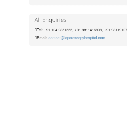
All Enquiries
Tel: +91 124 2351555, +91 9811416838, +91 9811912
Email:
contact@laparoscopyhospital.com