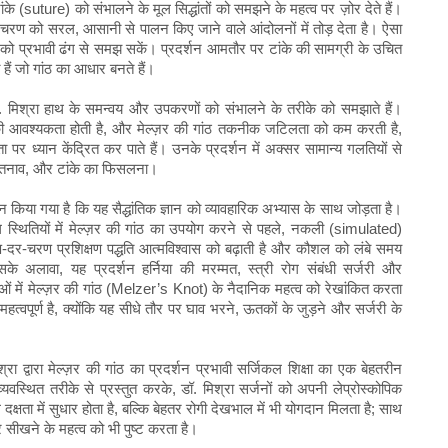
ांके (suture) को संभालने के मूल सिद्धांतों को समझने के महत्व पर ज़ोर देते हैं।
येक चरण को सरल, आसानी से पालन किए जाने वाले आंदोलनों में तोड़ देता है। ऐसा
ो प्रभावी ढंग से समझ सकें। प्रदर्शन आमतौर पर टांके की सामग्री के उचित
ैं जो गांठ का आधार बनते हैं।
डॉ. मिश्रा हाथ के समन्वय और उपकरणों को संभालने के तरीके को समझाते हैं।
की आवश्यकता होती है, और मेल्ज़र की गांठ तकनीक जटिलता को कम करती है,
पर ध्यान केंद्रित कर पाते हैं। उनके प्रदर्शन में अक्सर सामान्य गलतियों से
चित तनाव, और टांके का फिसलना।
इन किया गया है कि यह सैद्धांतिक ज्ञान को व्यावहारिक अभ्यास के साथ जोड़ता है।
िकल स्थितियों में मेल्ज़र की गांठ का उपयोग करने से पहले, नकली (simulated)
दर-चरण प्रशिक्षण पद्धति आत्मविश्वास को बढ़ाती है और कौशल को लंबे समय
 अलावा, यह प्रदर्शन हर्निया की मरम्मत, स्त्री रोग संबंधी सर्जरी और
ओं में मेल्ज़र की गांठ (Melzer’s Knot) के नैदानिक ​​महत्व को रेखांकित करता
महत्वपूर्ण है, क्योंकि यह सीधे तौर पर घाव भरने, ऊतकों के जुड़ने और सर्जरी के
मिश्रा द्वारा मेल्ज़र की गांठ का प्रदर्शन प्रभावी सर्जिकल शिक्षा का एक बेहतरीन
त तरीके से प्रस्तुत करके, डॉ. मिश्रा सर्जनों को अपनी लेप्रोस्कोपिक
क्षता में सुधार होता है, बल्कि बेहतर रोगी देखभाल में भी योगदान मिलता है; साथ
तर सीखने के महत्व को भी पुष्ट करता है।