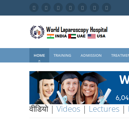
HOME
TRAINING
ADMISSION
TREATME
वीडियो |
Videos
|
Lectures
|