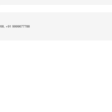
768, +91 9999677788