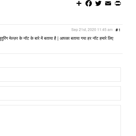
S
F
T
E
P
h
a
w
m
r
a
c
i
a
i
r
e
t
i
n
e
b
t
l
t
o
e
Sep 21st, 2020 11:45 am
#
1
o
r
k
तुरिंग मेल्ज़र के नॉट के बारे में बताया है | आपका बताया गया हर नॉट हमारे लिए