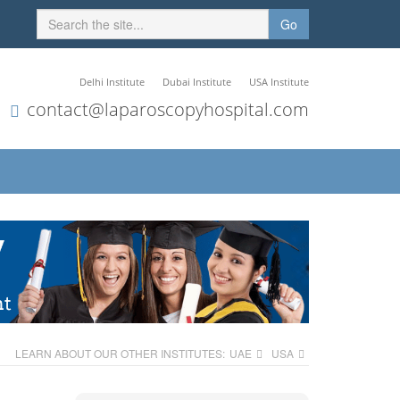
Go
Delhi Institute
Dubai Institute
USA Institute
contact@laparoscopyhospital.com
LEARN ABOUT OUR OTHER INSTITUTES:
UAE
USA