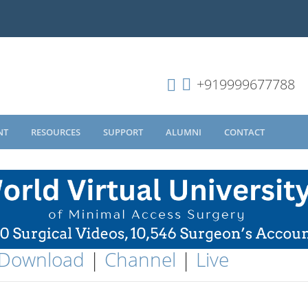
+919999677788
NT
RESOURCES
SUPPORT
ALUMNI
CONTACT
Download
|
Channel
|
Live