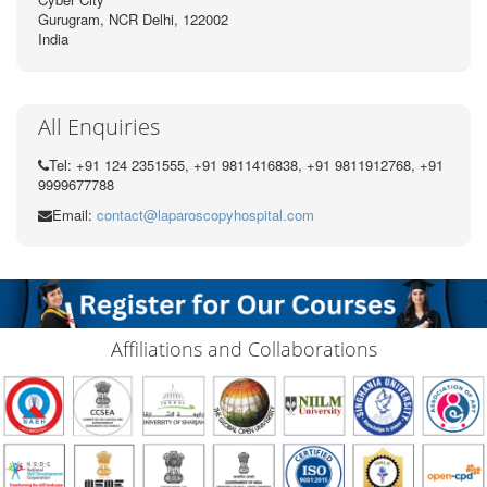
Gurugram, NCR Delhi, 122002
India
All Enquiries
Tel: +91 124 2351555, +91 9811416838, +91 9811912768, +91
9999677788
Email:
contact@laparoscopyhospital.com
Affiliations and Collaborations