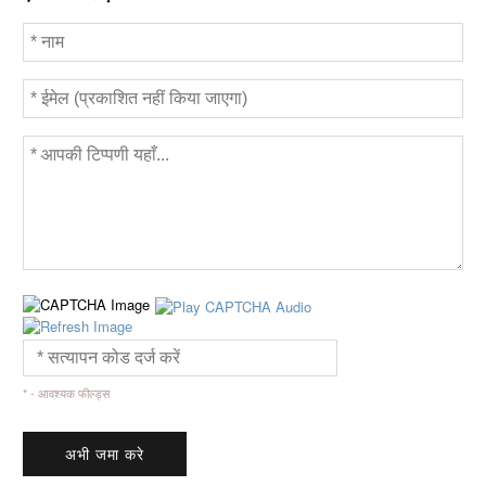
* - आवश्यक फील्ड्स