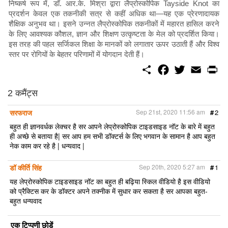
निष्कर्ष रूप में, डॉ. आर.के. मिश्रा द्वारा लैप्रोस्कोपिक Tayside Knot का
प्रदर्शन केवल एक तकनीकी सत्र से कहीं अधिक था—यह एक प्रेरणादायक
शैक्षिक अनुभव था। इसने उन्नत लैप्रोस्कोपिक तकनीकों में महारत हासिल करने
के लिए आवश्यक कौशल, ज्ञान और शिक्षण उत्कृष्टता के मेल को प्रदर्शित किया।
इस तरह की पहल सर्जिकल शिक्षा के मानकों को लगातार ऊपर उठाती हैं और विश्व
स्तर पर रोगियों के बेहतर परिणामों में योगदान देती हैं।
S
F
T
E
P
h
a
w
m
r
a
c
i
a
i
r
e
t
i
n
2 कमैंट्स
e
b
t
l
t
o
e
सरफराज
Sep 21st, 2020 11:56 am
#
2
o
r
k
बहुत ही ज्ञानवर्धक लेक्चर है सर आपने लेप्रोस्कोपिक टाइडसाइड नॉट के बारे में बहुत
ही अच्छे से बताया है| सर आप हम सभी डॉक्टर्स के लिए भगवान के सामान है आप बहुत
नेक काम कर रहे है | धन्यवाद |
डॉ कीर्ति सिंह
Sep 20th, 2020 5:27 am
#
1
यह लेप्रोस्कोपिक टाइडसाइड नॉट का बहुत ही बढ़िया स्किल वीडियो है इस वीडियो
को प्रैक्टिस कर के डॉक्टर अपने तक्नीक में सुधार कर सकता है सर आपका बहुत-
बहुत धन्यवाद
एक टिप्पणी छोड़ें