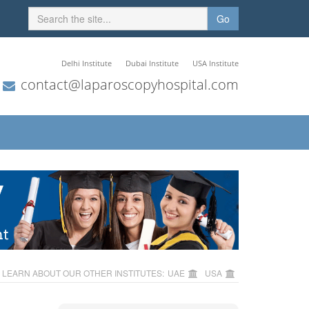
Go
Delhi Institute
Dubai Institute
USA Institute
contact@laparoscopyhospital.com
LEARN ABOUT OUR OTHER INSTITUTES:
UAE
USA