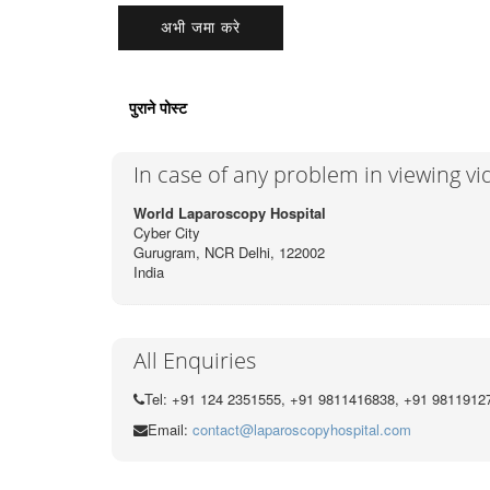
पुराने पोस्ट
In case of any problem in viewing v
World Laparoscopy Hospital
Cyber City
Gurugram, NCR Delhi, 122002
India
All Enquiries
Tel: +91 124 2351555, +91 9811416838, +91 9811912
Email:
contact@laparoscopyhospital.com