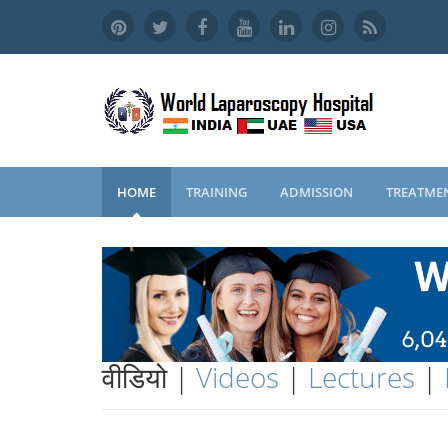
HOME
TRAINING
ADMISSION
TREATME
वीडियो |
Videos
|
Lectures
|