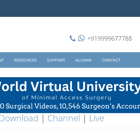
+919999677788
NT
RESOURCES
SUPPORT
ALUMNI
CONTACT
Download
|
Channel
|
Live