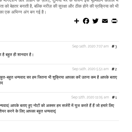
े मार्गदर्शन और शिक्षण के ज़रिए, दुनिया भर के सर्जन इस मूल्यवान कौशल में
को बेहतर बनाती है, बल्कि मरीज़ की सुरक्षा और ठीक होने की प्रक्रिया को भी
स का एक अभिन्न अंग बन गई है।
S
F
T
E
P
h
a
w
m
r
a
c
i
a
i
r
e
t
i
n
e
b
t
l
t
o
e
Sep 14th, 2020 7:07 am
#
3
o
r
k
 है बहुत ही शानदार है।
Sep 14th, 2020 5:51 am
#
2
बहुत-बहुत धन्यवाद सर हम जितना भी शुक्रिया आपका करें उतना कम है आपके बताए
ाद
Sep 12th, 2020 11:05 am
#
1
यवाद| आपके बताए हुए नोटों को अक्सर हम सर्जरी में यूज करते हैं हैं जो हमारे लिए
 शेयर करने के लिए आपका बहुत धन्यवाद्|