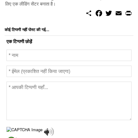
लिए एक लीडिंग सेंटर बनाता है।
S
F
T
E
P
h
a
w
m
r
a
c
i
a
i
r
e
t
i
n
कोई टिप्पणी नहीं पोस्ट की गई...
e
b
t
l
t
o
e
एक टिप्पणी छोड़ें
o
r
k