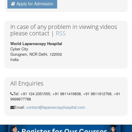
Apply for Admission
In case of any problem in viewing videos
please contact |
RSS
World Laparoscopy Hospital
Cyber City
Gurugram, NCR Delhi, 122002
India
All Enquiries
Tel: +91 124 2351555, +91 9811416838, +91 9811912768, +91
9999677788
Email:
contact@laparoscopyhospital.com