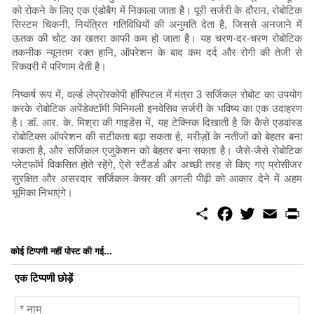
को रोकने के लिए एक एंडोबैग में निकाला जाता है। पूरी सर्जरी के दौरान, रोबोटिक
सिस्टम चिकनी, नियंत्रित गतिविधियों की अनुमति देता है, जिससे अनजाने में
ऊतक की चोट का खतरा काफी कम हो जाता है। यह चरण-दर-चरण रोबोटिक
तकनीक न्यूनतम रक्त हानि, ऑपरेशन के बाद कम दर्द और रोगी की तेजी से
रिकवरी में परिणाम देती है।
निष्कर्ष रूप में, वर्ल्ड लेप्रोस्कोपी हॉस्पिटल में मंत्रा 3 सर्जिकल रोबोट का उपयोग
करके रोबोटिक अपेंडेक्टॉमी मिनिमली इनवेसिव सर्जरी के भविष्य का एक उदाहरण
है। डॉ. आर. के. मिश्रा की गाइडेंस में, यह टेक्निक दिखाती है कि कैसे एडवांस्ड
रोबोटिक्स ऑपरेशन की सटीकता बढ़ा सकता है, मरीज़ों के नतीजों को बेहतर बना
सकता है, और सर्जिकल एजुकेशन को बेहतर बना सकता है। जैसे-जैसे रोबोटिक
प्लेटफॉर्म विकसित होते रहेंगे, ऐसे स्टैंडर्ड और अच्छी तरह से किए गए प्रोसीजर
सुरक्षित और असरदार सर्जिकल केयर की अगली पीढ़ी को आकार देने में अहम
भूमिका निभाएंगे।
S
F
T
E
P
h
a
w
m
r
a
c
i
a
i
r
e
t
i
n
कोई टिप्पणी नहीं पोस्ट की गई...
e
b
t
l
t
o
e
एक टिप्पणी छोड़ें
o
r
k