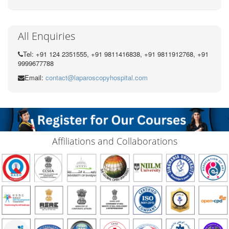
All Enquiries
Tel: +91 124 2351555, +91 9811416838, +91 9811912768, +91
9999677788
Email:
contact@laparoscopyhospital.com
Affiliations and Collaborations