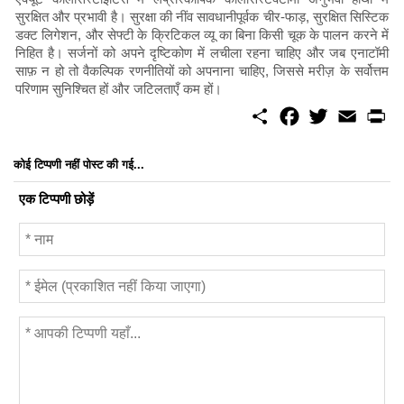
सुरक्षित और प्रभावी है। सुरक्षा की नींव सावधानीपूर्वक चीर-फाड़, सुरक्षित सिस्टिक
डक्ट लिगेशन, और सेफ्टी के क्रिटिकल व्यू का बिना किसी चूक के पालन करने में
निहित है। सर्जनों को अपने दृष्टिकोण में लचीला रहना चाहिए और जब एनाटॉमी
साफ़ न हो तो वैकल्पिक रणनीतियों को अपनाना चाहिए, जिससे मरीज़ के सर्वोत्तम
परिणाम सुनिश्चित हों और जटिलताएँ कम हों।
S
F
T
E
P
h
a
w
m
r
a
c
i
a
i
r
e
t
i
n
कोई टिप्पणी नहीं पोस्ट की गई...
e
b
t
l
t
o
e
एक टिप्पणी छोड़ें
o
r
k