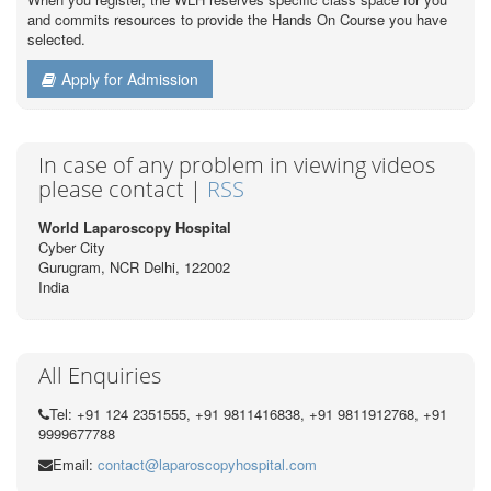
and commits resources to provide the Hands On Course you have
selected.
Apply for Admission
In case of any problem in viewing videos
please contact |
RSS
World Laparoscopy Hospital
Cyber City
Gurugram, NCR Delhi, 122002
India
All Enquiries
Tel: +91 124 2351555, +91 9811416838, +91 9811912768, +91
9999677788
Email:
contact@laparoscopyhospital.com