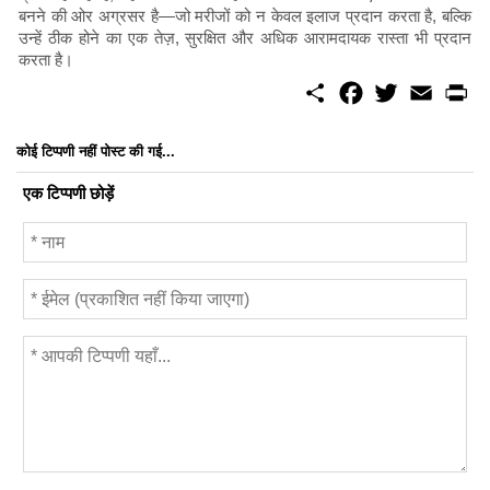
बनने की ओर अग्रसर है—जो मरीजों को न केवल इलाज प्रदान करता है, बल्कि
उन्हें ठीक होने का एक तेज़, सुरक्षित और अधिक आरामदायक रास्ता भी प्रदान
करता है।
S
F
T
E
P
h
a
w
m
r
a
c
i
a
i
r
e
t
i
n
कोई टिप्पणी नहीं पोस्ट की गई...
e
b
t
l
t
o
e
एक टिप्पणी छोड़ें
o
r
k