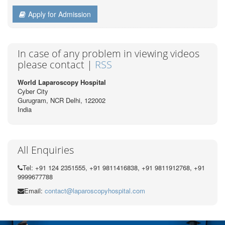
Apply for Admission
In case of any problem in viewing videos
please contact |
RSS
World Laparoscopy Hospital
Cyber City
Gurugram, NCR Delhi, 122002
India
All Enquiries
Tel: +91 124 2351555, +91 9811416838, +91 9811912768, +91
9999677788
Email:
contact@laparoscopyhospital.com