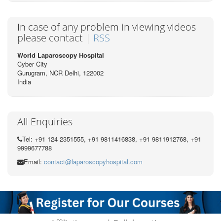
In case of any problem in viewing videos
please contact |
RSS
World Laparoscopy Hospital
Cyber City
Gurugram, NCR Delhi, 122002
India
All Enquiries
Tel: +91 124 2351555, +91 9811416838, +91 9811912768, +91
9999677788
Email:
contact@laparoscopyhospital.com