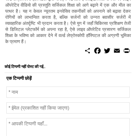
ऑपरेटिव वीडियो की प्रस्तुति सर्जिकल शिक्षा को आगे बढ़ाने में एक और मील का
पत्थर है। यह न केवल न्यूनतम इनवेसिव तकनीकों को अपनाने को बढ़ावा देकर
रोगियों को लाभान्वित करता है, बल्कि सर्जनों को उन्नत बवासीर सर्जरी में
व्यावहारिक अंतर्दृष्टि भी प्रदान करता है। ऐसे युग में जहाँ चिकित्सा प्रशिक्षण तेजी
से डिजिटल प्लेटफॉर्म को अपना रहा है, ऐसे लाइव ऑपरेटिव प्रसारण सर्जिकल
शिक्षा के भविष्य को आकार देने में वर्ल्ड लेप्रोस्कोपी हॉस्पिटल की अग्रणी भूमिका
के प्रमाण हैं।
S
F
T
E
P
h
a
w
m
r
a
c
i
a
i
r
e
t
i
n
कोई टिप्पणी नहीं पोस्ट की गई...
e
b
t
l
t
o
e
एक टिप्पणी छोड़ें
o
r
k