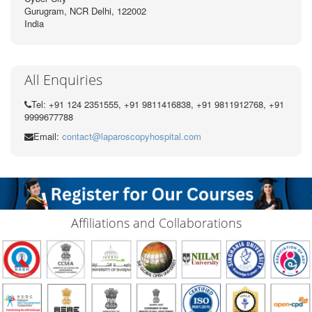
Gurugram, NCR Delhi, 122002
India
All Enquiries
Tel: +91 124 2351555, +91 9811416838, +91 9811912768, +91
9999677788
Email:
contact@laparoscopyhospital.com
Affiliations and Collaborations