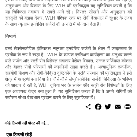
अनुसंधान और विकास के लिए WLH की प्रतिबद्धता यह सुनिश्चित करती है कि
यह चिकित्सा नवाचार में सबसे आगे रहे। निरंतर सीखने और अनुकूलन की
संस्कृति को बढ़ावा देकर, WLH वैश्विक स्तर पर रोगी देखभाल में सुधार के लक्ष्य
के साथ न्यूनतम इनवेसिव सर्जरी की उन्नति में योगदान देता है।
निष्कर्ष
वर्ल्ड लेप्रोस्कोपिक हॉस्पिटल न्यूनतम इनवेसिव सर्जरी के क्षेत्र में उत्कृष्टता के
प्रतीक के रूप में खड़ा है। WLH के व्यापक प्रशिक्षण कार्यक्रम का अनुभव करने
वाले सर्जन और स्त्री रोग विशेषज्ञ लगातार पेशेवर विकास, उन्नत सर्जिकल कौशल
और बेहतर रोगी परिणामों की कहानियाँ साझा करते हैं। अत्याधुनिक तकनीक,
सहयोगी शिक्षण और रोगी-केंद्रित दृष्टिकोण के प्रति संस्थान की प्रतिबद्धता ने इसे
क्षेत्र में अग्रणी बना दिया है। जैसे-जैसे लेप्रोस्कोपिक सर्जरी चिकित्सा के भविष्य
को आकार दे रही है, WLH दुनिया भर के सर्जन और स्त्री रोग विशेषज्ञों के लिए
एक आवश्यक केंद्र बना हुआ है, यह सुनिश्चित करता है कि वे अपने रोगियों को
सर्वोत्तम संभव देखभाल प्रदान करने के लिए सुसज्जित हैं।
S
F
T
E
P
h
a
w
m
r
a
c
i
a
i
r
e
t
i
n
कोई टिप्पणी नहीं पोस्ट की गई...
e
b
t
l
t
o
e
एक टिप्पणी छोड़ें
o
r