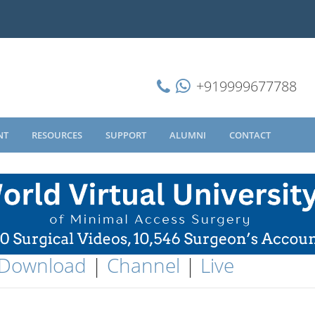
+919999677788
NT
RESOURCES
SUPPORT
ALUMNI
CONTACT
Download
|
Channel
|
Live