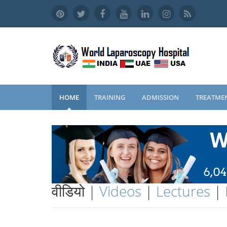
HOME
TRAINING
ADMISSION
TREATME
वीडियो |
Videos
|
Lectures
|