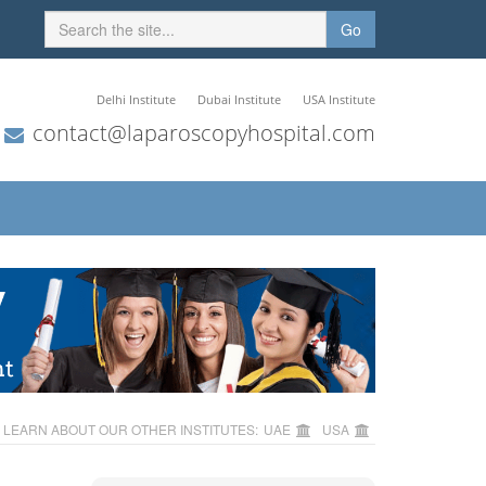
Go
Delhi Institute
Dubai Institute
USA Institute
contact@laparoscopyhospital.com
LEARN ABOUT OUR OTHER INSTITUTES:
UAE
USA