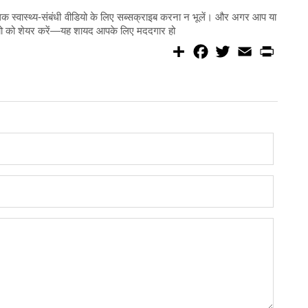
्वास्थ्य-संबंधी वीडियो के लिए सब्सक्राइब करना न भूलें। और अगर आप या
ियो को शेयर करें—यह शायद आपके लिए मददगार हो
S
F
T
E
P
h
a
w
m
r
a
c
i
a
i
r
e
t
i
n
e
b
t
l
t
o
e
o
r
k