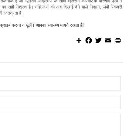
तपूर्व तकनीक है जो न्यूनतम आक्रमण के साथ बेहतरीन कॉस्मेटिक परिणाम प्रदान
ा सही मिश्रण है। महिलाओं को अब दिखाई देने वाले निशान, लंबी रिकवरी
 स्वतंत्रता है।
राइब करना न भूलें। आपका स्वास्थ्य मायने रखता है!
S
F
T
E
P
h
a
w
m
r
a
c
i
a
i
r
e
t
i
n
e
b
t
l
t
o
e
o
r
k