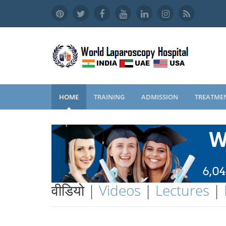
HOME
TRAINING
ADMISSION
TREATME
वीडियो |
Videos
|
Lectures
|