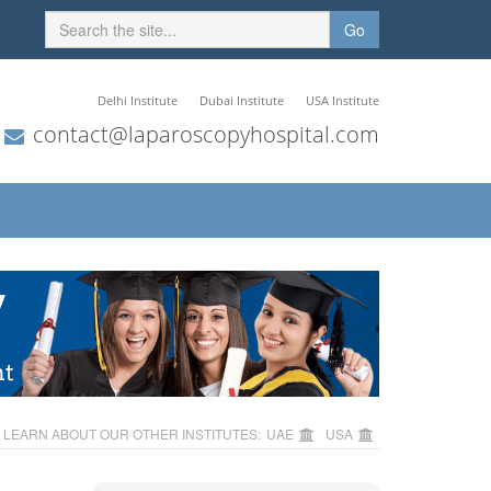
Go
Delhi Institute
Dubai Institute
USA Institute
contact@laparoscopyhospital.com
LEARN ABOUT OUR OTHER INSTITUTES:
UAE
USA