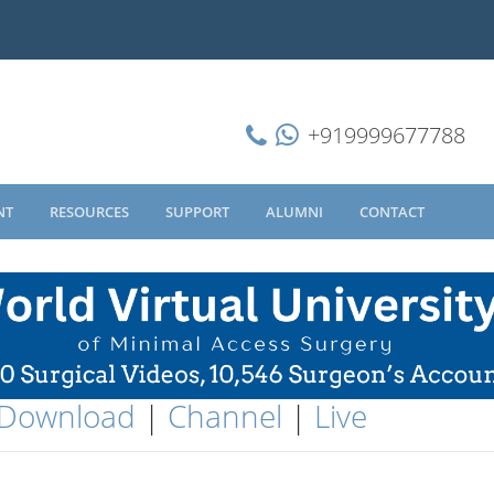
+919999677788
NT
RESOURCES
SUPPORT
ALUMNI
CONTACT
Download
|
Channel
|
Live