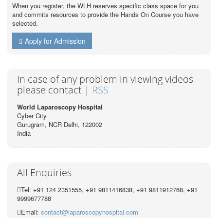
When you register, the WLH reserves specific class space for you
and commits resources to provide the Hands On Course you have
selected.
Apply for Admission
In case of any problem in viewing videos
please contact |
RSS
World Laparoscopy Hospital
Cyber City
Gurugram, NCR Delhi, 122002
India
All Enquiries
Tel: +91 124 2351555, +91 9811416838, +91 9811912768, +91
9999677788
Email:
contact@laparoscopyhospital.com