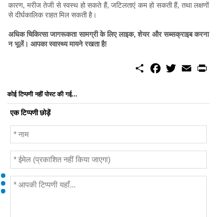
कारण, मरीज तेजी से स्वस्थ हो सकते हैं, जटिलताएं कम हो सकती हैं, तथा लक्षणों
से दीर्घकालिक राहत मिल सकती है।
अधिक चिकित्सा जागरूकता सामग्री के लिए लाइक, शेयर और सब्सक्राइब करना
न भूलें। आपका स्वास्थ्य मायने रखता है!
S
F
T
E
P
h
a
w
m
r
a
c
i
a
i
r
e
t
i
n
कोई टिप्पणी नहीं पोस्ट की गई...
e
b
t
l
t
o
e
एक टिप्पणी छोड़ें
o
r
k