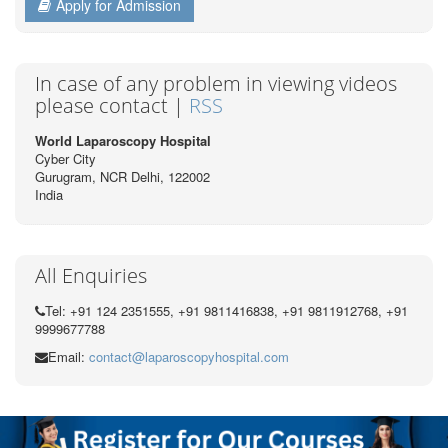
Apply for Admission
In case of any problem in viewing videos
please contact |
RSS
World Laparoscopy Hospital
Cyber City
Gurugram, NCR Delhi, 122002
India
All Enquiries
Tel: +91 124 2351555, +91 9811416838, +91 9811912768, +91
9999677788
Email:
contact@laparoscopyhospital.com