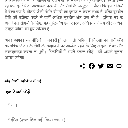
लैप्रोस्कोपिक सर्जरी सर्जिकल देखभाल के भविष्य का प्रतिनिधित्व करती है—
न्यूनतम इनवेसिव, अत्यधिक प्रभावी और रोगी के अनुकूल। जैसा कि इस वीडियो
में देखा गया है, मोटापे जैसी गंभीर बीमारी का इलाज न केवल संभव है, बल्कि दूरबीन
विधि की बदौलत पहले से कहीं अधिक सुरक्षित और तेज़ भी है। दुनिया भर के
अनगिनत रोगियों के लिए, यह दृष्टिकोण एक स्वस्थ, अधिक सक्रिय और अधिक
संतुष्ट जीवन का द्वार खोलता है।
अगर आपको यह वीडियो जानकारीपूर्ण लगा, तो अधिक चिकित्सा नवाचारों और
वास्तविक जीवन के रोगी की कहानियों पर अपडेट रहने के लिए लाइक, शेयर और
सब्सक्राइब करना न भूलें। टिप्पणियों में अपने प्रश्न छोड़ें—हमें आपसे सुनना
अच्छा लगेगा!
S
F
T
E
P
h
a
w
m
r
a
c
i
a
i
r
e
t
i
n
कोई टिप्पणी नहीं पोस्ट की गई...
e
b
t
l
t
o
e
एक टिप्पणी छोड़ें
o
r
k