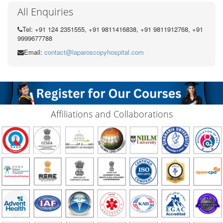
All Enquiries
Tel: +91 124 2351555, +91 9811416838, +91 9811912768, +91
9999677788
Email:
contact@laparoscopyhospital.com
Affiliations and Collaborations