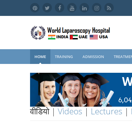
HOME
TRAINING
ADMISSION
TREATME
वीडियो |
Videos
|
Lectures
|