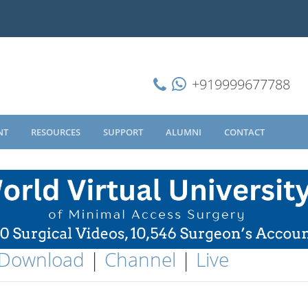
+919999677788
NT
RESOURCES
SUPPORT
ALUMNI
CONTACT
Download
|
Channel
|
Live