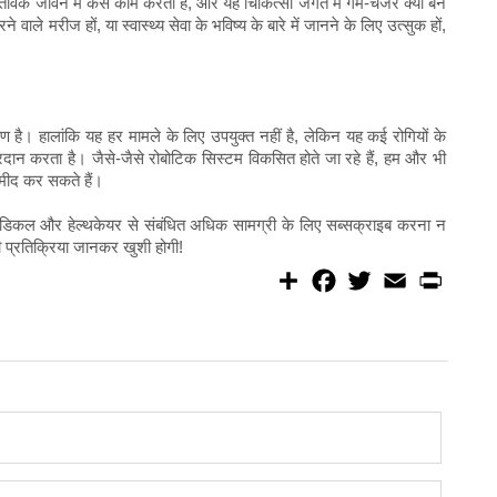
स्तविक जीवन में कैसे काम करती है, और यह चिकित्सा जगत में गेम-चेंजर क्यों बन
वाले मरीज हों, या स्वास्थ्य सेवा के भविष्य के बारे में जानने के लिए उत्सुक हों,
। हालांकि यह हर मामले के लिए उपयुक्त नहीं है, लेकिन यह कई रोगियों के
्रदान करता है। जैसे-जैसे रोबोटिक सिस्टम विकसित होते जा रहे हैं, हम और भी
मीद कर सकते हैं।
डिकल और हेल्थकेयर से संबंधित अधिक सामग्री के लिए सब्सक्राइब करना न
आपकी प्रतिक्रिया जानकर खुशी होगी!
S
F
T
E
P
h
a
w
m
r
a
c
i
a
i
r
e
t
i
n
e
b
t
l
t
o
e
o
r
k