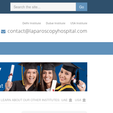
Go
Delhi Institute
Dubai Institute
USA Institute
contact@laparoscopyhospital.com
LEARN ABOUT OUR OTHER INSTITUTES:
UAE
USA