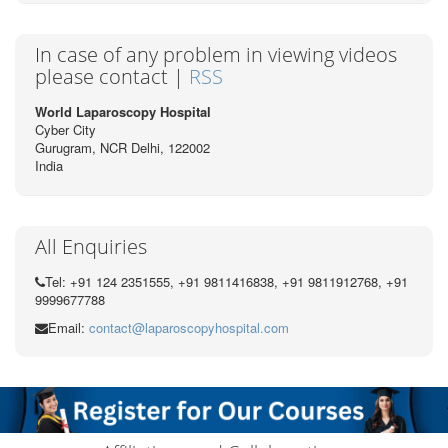
In case of any problem in viewing videos
please contact |
RSS
World Laparoscopy Hospital
Cyber City
Gurugram, NCR Delhi, 122002
India
All Enquiries
Tel: +91 124 2351555, +91 9811416838, +91 9811912768, +91
9999677788
Email:
contact@laparoscopyhospital.com