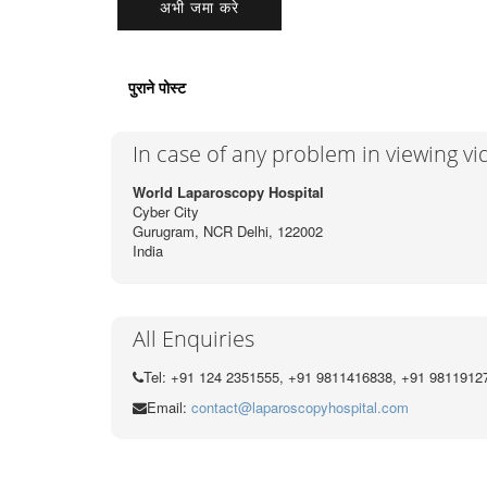
पुराने पोस्ट
In case of any problem in viewing v
World Laparoscopy Hospital
Cyber City
Gurugram, NCR Delhi, 122002
India
All Enquiries
Tel: +91 124 2351555, +91 9811416838, +91 9811912
Email:
contact@laparoscopyhospital.com