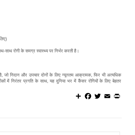
 लिए)
ाथ-साथ रोगी के समग्र स्वास्थ्य पर निर्भर करती है।
 है, जो निदान और उपचार दोनों के लिए न्यूनतम आक्रामक, फिर भी अत्यधिक
ों में निरंतर प्रगति के साथ, यह दुनिया भर में कैंसर रोगियों के लिए बेहतर
S
F
T
E
P
h
a
w
m
r
a
c
i
a
i
r
e
t
i
n
e
b
t
l
t
o
e
o
r
k