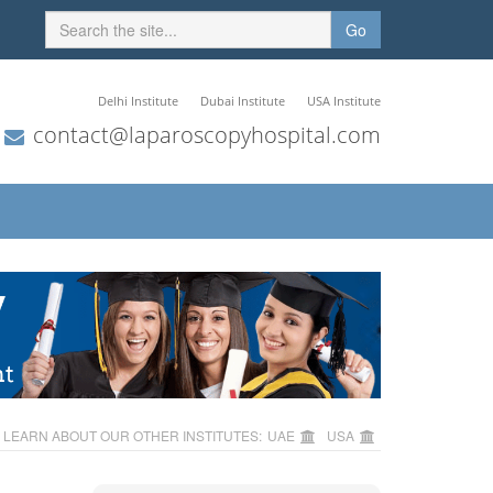
Go
Delhi Institute
Dubai Institute
USA Institute
contact@laparoscopyhospital.com
LEARN ABOUT OUR OTHER INSTITUTES:
UAE
USA