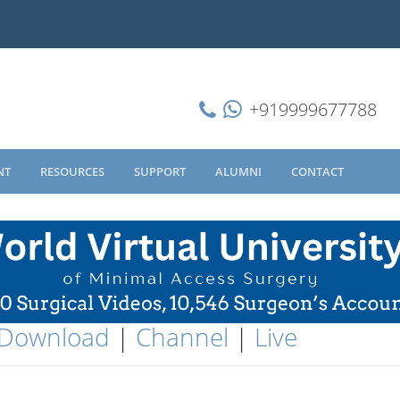
+919999677788
NT
RESOURCES
SUPPORT
ALUMNI
CONTACT
Download
|
Channel
|
Live