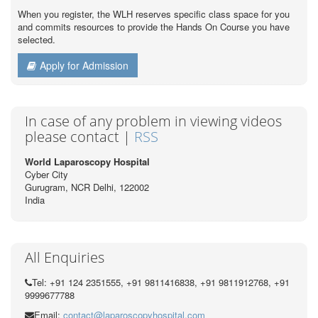
When you register, the WLH reserves specific class space for you
and commits resources to provide the Hands On Course you have
selected.
Apply for Admission
In case of any problem in viewing videos
please contact |
RSS
World Laparoscopy Hospital
Cyber City
Gurugram, NCR Delhi, 122002
India
All Enquiries
Tel: +91 124 2351555, +91 9811416838, +91 9811912768, +91
9999677788
Email:
contact@laparoscopyhospital.com