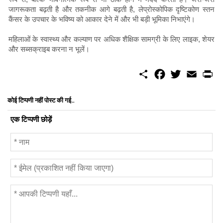
जागरूकता बढ़ती है और तकनीक आगे बढ़ती है, लेप्रोस्कोपिक दृष्टिकोण स्तन
कैंसर के उपचार के भविष्य को आकार देने में और भी बड़ी भूमिका निभाएंगे।
महिलाओं के स्वास्थ्य और कल्याण पर अधिक शैक्षिक सामग्री के लिए लाइक, शेयर
और सब्सक्राइब करना न भूलें।
S
F
T
E
P
h
a
w
m
r
a
c
i
a
i
r
e
t
i
n
कोई टिप्पणी नहीं पोस्ट की गई...
e
b
t
l
t
o
e
एक टिप्पणी छोड़ें
o
r
k