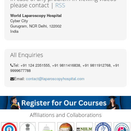
please contact |
RSS
World Laparoscopy Hospital
Cyber City
Gurugram, NCR Delhi, 122002
India
All Enquiries
Tel: +91 124 2351555, +91 9811416838, +91 9811912768, +91
9999677788
Email:
contact@laparoscopyhospital.com
Affiliations and Collaborations