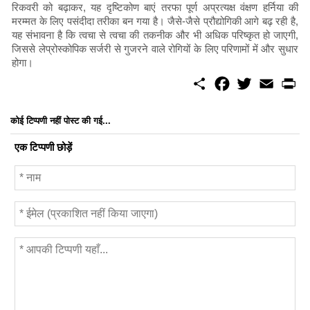
रिकवरी को बढ़ाकर, यह दृष्टिकोण बाएं तरफा पूर्ण अप्रत्यक्ष वंक्षण हर्निया की
मरम्मत के लिए पसंदीदा तरीका बन गया है। जैसे-जैसे प्रौद्योगिकी आगे बढ़ रही है,
यह संभावना है कि त्वचा से त्वचा की तकनीक और भी अधिक परिष्कृत हो जाएगी,
जिससे लेप्रोस्कोपिक सर्जरी से गुजरने वाले रोगियों के लिए परिणामों में और सुधार
होगा।
S
F
T
E
P
h
a
w
m
r
a
c
i
a
i
r
e
t
i
n
कोई टिप्पणी नहीं पोस्ट की गई...
e
b
t
l
t
o
e
एक टिप्पणी छोड़ें
o
r
k