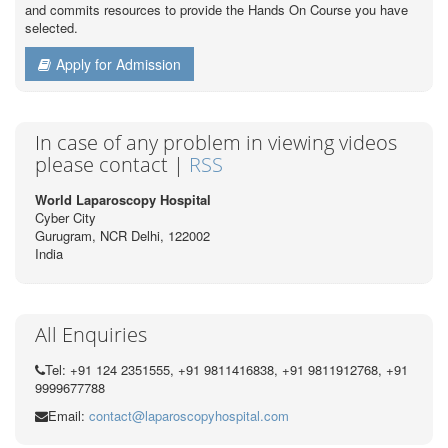
and commits resources to provide the Hands On Course you have
selected.
Apply for Admission
In case of any problem in viewing videos
please contact |
RSS
World Laparoscopy Hospital
Cyber City
Gurugram, NCR Delhi, 122002
India
All Enquiries
Tel: +91 124 2351555, +91 9811416838, +91 9811912768, +91
9999677788
Email:
contact@laparoscopyhospital.com