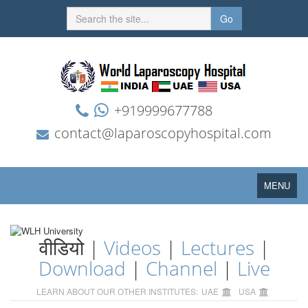
Go
+919999677788
contact@laparoscopyhospital.com
Toggle
MENU
navigation
वीडियो |
Videos
|
Lectures
|
Download
|
Channel
|
Live
LEARN ABOUT OUR OTHER INSTITUTES:
UAE
USA