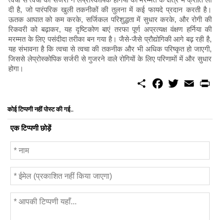
दी है, जो पारंपरिक खुली तकनीकों की तुलना में कई फायदे प्रदान करती है।
ऊतक आघात को कम करके, सर्जिकल परिशुद्धता में सुधार करके, और रोगी की
रिकवरी को बढ़ाकर, यह दृष्टिकोण बाएं तरफा पूर्ण अप्रत्यक्ष वंक्षण हर्निया की
मरम्मत के लिए पसंदीदा तरीका बन गया है। जैसे-जैसे प्रौद्योगिकी आगे बढ़ रही है,
यह संभावना है कि त्वचा से त्वचा की तकनीक और भी अधिक परिष्कृत हो जाएगी,
जिससे लेप्रोस्कोपिक सर्जरी से गुजरने वाले रोगियों के लिए परिणामों में और सुधार
होगा।
S
F
T
E
P
h
a
w
m
r
a
c
i
a
i
r
e
t
i
n
कोई टिप्पणी नहीं पोस्ट की गई...
e
b
t
l
t
o
e
एक टिप्पणी छोड़ें
o
r
k