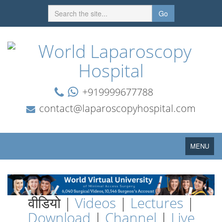
Go
+919999677788
contact@laparoscopyhospital.com
Toggle
MENU
navigation
वीडियो |
Videos
|
Lectures
|
Download
|
Channel
|
Live