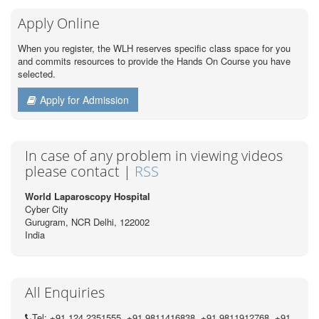
Apply Online
When you register, the WLH reserves specific class space for you
and commits resources to provide the Hands On Course you have
selected.
Apply for Admission
In case of any problem in viewing videos
please contact |
RSS
World Laparoscopy Hospital
Cyber City
Gurugram, NCR Delhi, 122002
India
All Enquiries
Tel: +91 124 2351555, +91 9811416838, +91 9811912768, +91