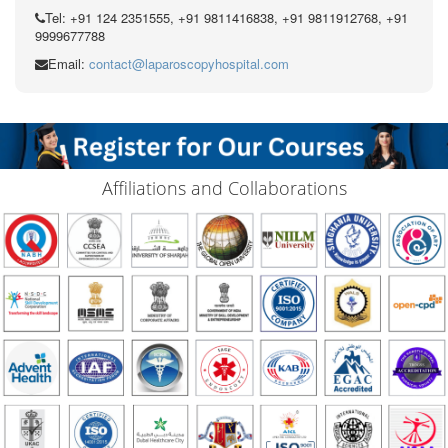
Tel: +91 124 2351555, +91 9811416838, +91 9811912768, +91
9999677788
Email:
contact@laparoscopyhospital.com
Affiliations and Collaborations