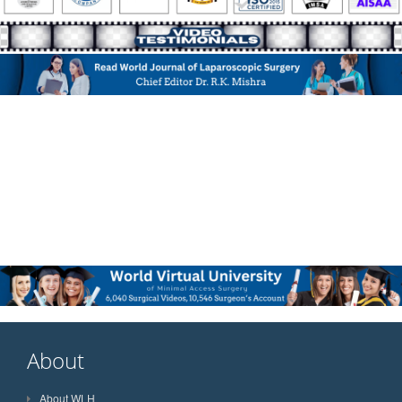
About
About WLH