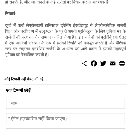
हो सकती है, और जानकारी के कई स्रोतों पर विचार करना आवश्यक है।
निष्कर्ष:
दुबई में वर्ल्ड लेप्रोस्कोपी हॉस्पिटल ट्रेनिंग इंस्टीट्यूट ने लेप्रोस्कोपिक सर्जरी
शिक्षा और प्रशिक्षण में उत्कृष्टता के प्रति अपनी प्रतिबद्धता के लिए दुनिया भर के
सर्जनों की प्रशंसा और सम्मान अर्जित किया है। इन सर्जनों की प्रतिक्रिया क्षेत्र
में एक अग्रणी संस्थान के रूप में इसकी स्थिति को मजबूत करती है और वैश्विक
स्तर पर न्यूनतम इनवेसिव सर्जरी के अभ्यास को आगे बढ़ाने में इसकी महत्वपूर्ण
भूमिका को रेखांकित करती है।
S
F
T
E
P
h
a
w
m
r
a
c
i
a
i
r
e
t
i
n
कोई टिप्पणी नहीं पोस्ट की गई...
e
b
t
l
t
o
e
एक टिप्पणी छोड़ें
o
r
k