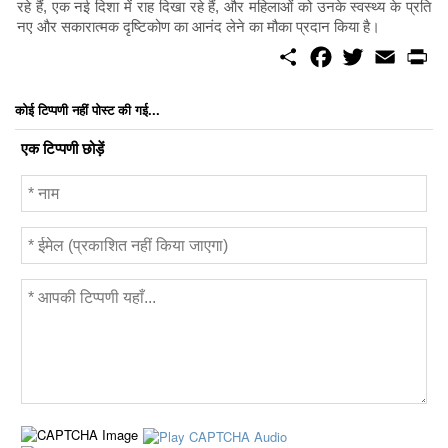
रहे हैं, एक नई दिशा में राह दिखा रहे हैं, और महिलाओं को उनके स्वस्थ्य के प्रति
नए और सकारात्मक दृष्टिकोण का आनंद लेने का मौका प्रदान किया है।
S
F
T
E
P
h
a
w
m
r
a
c
i
a
i
r
e
t
i
n
कोई टिप्पणी नहीं पोस्ट की गई...
e
b
t
l
t
o
e
एक टिप्पणी छोड़ें
o
r
k