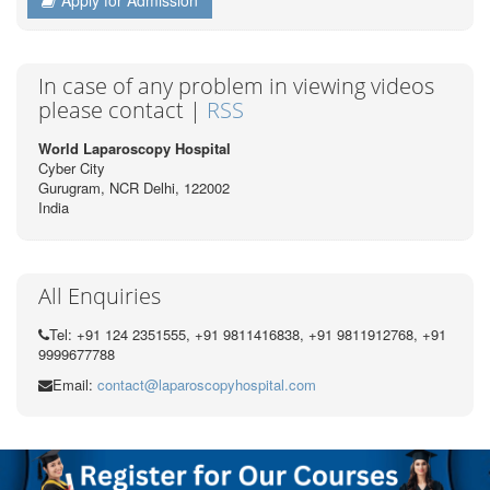
Apply for Admission
In case of any problem in viewing videos
please contact |
RSS
World Laparoscopy Hospital
Cyber City
Gurugram, NCR Delhi, 122002
India
All Enquiries
Tel: +91 124 2351555, +91 9811416838, +91 9811912768, +91
9999677788
Email:
contact@laparoscopyhospital.com