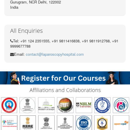
Gurugram, NCR Delhi, 122002
India
All Enquiries
Tel: +91 124 2351555, +91 9811416838, +91 9811912768, +91
9999677788
Email:
contact@laparoscopyhospital.com
Affiliations and Collaborations