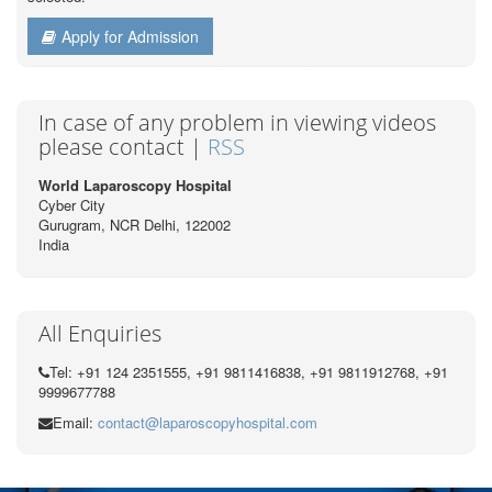
Apply for Admission
In case of any problem in viewing videos
please contact |
RSS
World Laparoscopy Hospital
Cyber City
Gurugram, NCR Delhi, 122002
India
All Enquiries
Tel: +91 124 2351555, +91 9811416838, +91 9811912768, +91
9999677788
Email:
contact@laparoscopyhospital.com