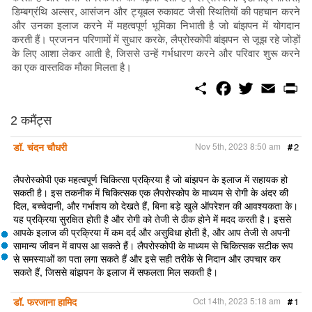
डिम्बग्रंथि अल्सर, आसंजन और ट्यूबल रुकावट जैसी स्थितियों की पहचान करने
और उनका इलाज करने में महत्वपूर्ण भूमिका निभाती है जो बांझपन में योगदान
करती हैं। प्रजनन परिणामों में सुधार करके, लैप्रोस्कोपी बांझपन से जूझ रहे जोड़ों
के लिए आशा लेकर आती है, जिससे उन्हें गर्भधारण करने और परिवार शुरू करने
का एक वास्तविक मौका मिलता है।
S
F
T
E
P
h
a
w
m
r
a
c
i
a
i
r
e
t
i
n
2 कमैंट्स
e
b
t
l
t
o
e
डॉ. चंदन चौधरी
Nov 5th, 2023 8:50 am
#
2
o
r
k
लैपरोस्कोपी एक महत्वपूर्ण चिकित्सा प्रक्रिया है जो बांझपन के इलाज में सहायक हो
सकती है। इस तकनीक में चिकित्सक एक लैपरोस्कोप के माध्यम से रोगी के अंदर की
दिल, बच्चेदानी, और गर्भाशय को देखते हैं, बिना बड़े खुले ऑपरेशन की आवश्यकता के।
यह प्रक्रिया सुरक्षित होती है और रोगी को तेजी से ठीक होने में मदद करती है। इससे
आपके इलाज की प्रक्रिया में कम दर्द और असुविधा होती है, और आप तेजी से अपनी
सामान्य जीवन में वापस आ सकते हैं। लैपरोस्कोपी के माध्यम से चिकित्सक सटीक रूप
से समस्याओं का पता लगा सकते हैं और इसे सही तरीके से निदान और उपचार कर
सकते हैं, जिससे बांझपन के इलाज में सफलता मिल सकती है।
डॉ. फरजाना हामिद
Oct 14th, 2023 5:18 am
#
1