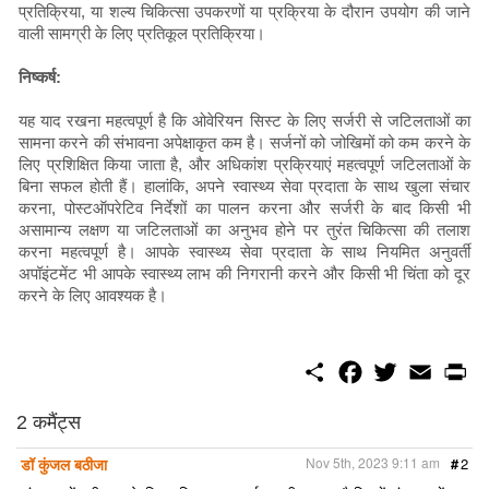
प्रतिक्रिया, या शल्य चिकित्सा उपकरणों या प्रक्रिया के दौरान उपयोग की जाने
वाली सामग्री के लिए प्रतिकूल प्रतिक्रिया।
निष्कर्ष:
यह याद रखना महत्वपूर्ण है कि ओवेरियन सिस्ट के लिए सर्जरी से जटिलताओं का
सामना करने की संभावना अपेक्षाकृत कम है। सर्जनों को जोखिमों को कम करने के
लिए प्रशिक्षित किया जाता है, और अधिकांश प्रक्रियाएं महत्वपूर्ण जटिलताओं के
बिना सफल होती हैं। हालांकि, अपने स्वास्थ्य सेवा प्रदाता के साथ खुला संचार
करना, पोस्टऑपरेटिव निर्देशों का पालन करना और सर्जरी के बाद किसी भी
असामान्य लक्षण या जटिलताओं का अनुभव होने पर तुरंत चिकित्सा की तलाश
करना महत्वपूर्ण है। आपके स्वास्थ्य सेवा प्रदाता के साथ नियमित अनुवर्ती
अपॉइंटमेंट भी आपके स्वास्थ्य लाभ की निगरानी करने और किसी भी चिंता को दूर
करने के लिए आवश्यक है।
S
F
T
E
P
h
a
w
m
r
a
c
i
a
i
r
e
t
i
n
2 कमैंट्स
e
b
t
l
t
o
e
डॉ कुंजल बठीजा
Nov 5th, 2023 9:11 am
#
2
o
r
k