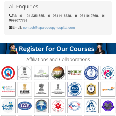
All Enquiries
Tel: +91 124 2351555, +91 9811416838, +91 9811912768, +91
9999677788
Email:
contact@laparoscopyhospital.com
Affiliations and Collaborations