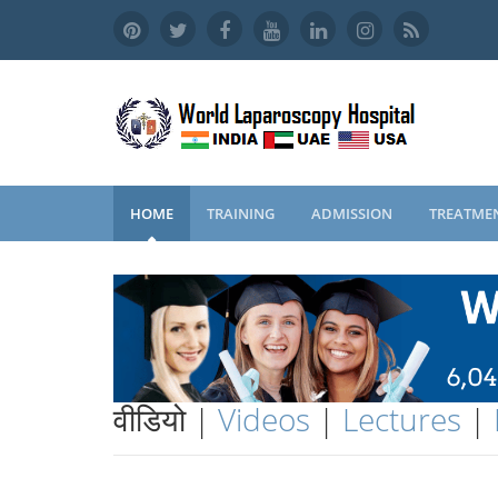
HOME
TRAINING
ADMISSION
TREATME
वीडियो |
Videos
|
Lectures
|