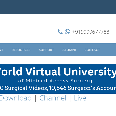
+919999677788
NT
RESOURCES
SUPPORT
ALUMNI
CONTACT
Download
|
Channel
|
Live