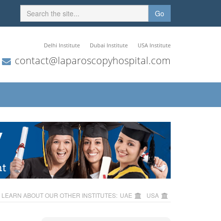
Go
Delhi Institute
Dubai Institute
USA Institute
contact@laparoscopyhospital.com
LEARN ABOUT OUR OTHER INSTITUTES:
UAE
USA