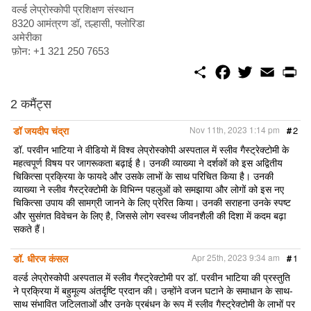
वर्ल्ड लेप्रोस्कोपी प्रशिक्षण संस्थान
8320 आमंत्रण डॉ, तल्हासी, फ्लोरिडा
अमेरीका
फ़ोन: +1 321 250 7653
S
F
T
E
P
h
a
w
m
r
a
c
i
a
i
r
e
t
i
n
2 कमैंट्स
e
b
t
l
t
o
e
डॉ जयदीप चंद्रा
Nov 11th, 2023 1:14 pm
#
2
o
r
k
डॉ. परवीन भाटिया ने वीडियो में विश्व लेप्रोस्कोपी अस्पताल में स्लीव गैस्ट्रेक्टोमी के
महत्वपूर्ण विषय पर जागरूकता बढ़ाई है। उनकी व्याख्या ने दर्शकों को इस अद्वितीय
चिकित्सा प्रक्रिया के फायदे और उसके लाभों के साथ परिचित किया है। उनकी
व्याख्या ने स्लीव गैस्ट्रेक्टोमी के विभिन्न पहलुओं को समझाया और लोगों को इस नए
चिकित्सा उपाय की सामग्री जानने के लिए प्रेरित किया। उनकी सराहना उनके स्पष्ट
और सुसंगत विवेचन के लिए है, जिससे लोग स्वस्थ जीवनशैली की दिशा में कदम बढ़ा
सकते हैं।
डॉ. धीरज कंसल
Apr 25th, 2023 9:34 am
#
1
वर्ल्ड लेप्रोस्कोपी अस्पताल में स्लीव गैस्ट्रेक्टोमी पर डॉ. परवीन भाटिया की प्रस्तुति
ने प्रक्रिया में बहुमूल्य अंतर्दृष्टि प्रदान की। उन्होंने वजन घटाने के समाधान के साथ-
साथ संभावित जटिलताओं और उनके प्रबंधन के रूप में स्लीव गैस्ट्रेक्टोमी के लाभों पर