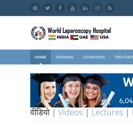
HOME
TRAINING
ADMISSION
TREATME
वीडियो |
Videos
|
Lectures
|