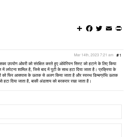
S
F
T
E
P
h
a
w
m
r
a
c
i
a
i
r
e
t
i
n
e
b
t
l
t
o
e
Mar 14th, 2023 7:21 am
#
1
o
r
k
 जिसका उपयोग ओवरी को संरक्षित करते हुए ओवेरियन सिस्ट को हटाने के लिए किया
ं लपेटना शामिल है, जिसे बाद में पुटी के साथ हटा दिया जाता है। प्रक्रिया के
 पुटी को फिर आसपास के ऊतक से अलग किया जाता है और स्वस्थ डिम्बग्रंथि ऊतक
ी से हटा दिया जाता है, बाकी अंडाशय को बरकरार रखा जाता है।