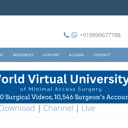
+919999677788
NT
RESOURCES
SUPPORT
ALUMNI
CONTACT
Download
|
Channel
|
Live