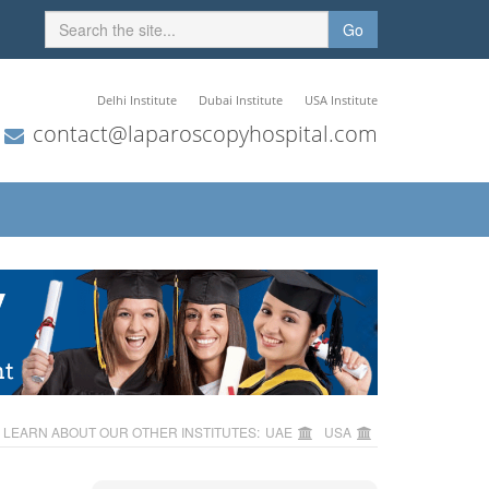
Go
Delhi Institute
Dubai Institute
USA Institute
contact@laparoscopyhospital.com
LEARN ABOUT OUR OTHER INSTITUTES:
UAE
USA