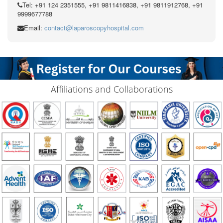
Tel: +91 124 2351555, +91 9811416838, +91 9811912768, +91
9999677788
Email:
contact@laparoscopyhospital.com
Affiliations and Collaborations