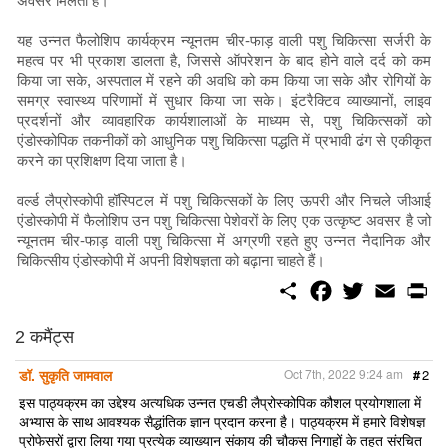
अवसर मिलता है।
यह उन्नत फैलोशिप कार्यक्रम न्यूनतम चीर-फाड़ वाली पशु चिकित्सा सर्जरी के
महत्व पर भी प्रकाश डालता है, जिससे ऑपरेशन के बाद होने वाले दर्द को कम
किया जा सके, अस्पताल में रहने की अवधि को कम किया जा सके और रोगियों के
समग्र स्वास्थ्य परिणामों में सुधार किया जा सके। इंटरैक्टिव व्याख्यानों, लाइव
प्रदर्शनों और व्यावहारिक कार्यशालाओं के माध्यम से, पशु चिकित्सकों को
एंडोस्कोपिक तकनीकों को आधुनिक पशु चिकित्सा पद्धति में प्रभावी ढंग से एकीकृत
करने का प्रशिक्षण दिया जाता है।
वर्ल्ड लैप्रोस्कोपी हॉस्पिटल में पशु चिकित्सकों के लिए ऊपरी और निचले जीआई
एंडोस्कोपी में फैलोशिप उन पशु चिकित्सा पेशेवरों के लिए एक उत्कृष्ट अवसर है जो
न्यूनतम चीर-फाड़ वाली पशु चिकित्सा में अग्रणी रहते हुए उन्नत नैदानिक और
चिकित्सीय एंडोस्कोपी में अपनी विशेषज्ञता को बढ़ाना चाहते हैं।
S
F
T
E
P
h
a
w
m
r
a
c
i
a
i
r
e
t
i
n
2 कमैंट्स
e
b
t
l
t
o
e
डॉ. सुकृति जामवाल
Oct 7th, 2022 9:24 am
#
2
o
r
k
इस पाठ्यक्रम का उद्देश्य अत्यधिक उन्नत एचडी लैप्रोस्कोपिक कौशल प्रयोगशाला में
अभ्यास के साथ आवश्यक सैद्धांतिक ज्ञान प्रदान करना है। पाठ्यक्रम में हमारे विशेषज्ञ
प्रोफेसरों द्वारा लिया गया प्रत्येक व्याख्यान संकाय की चौकस निगाहों के तहत संरचित