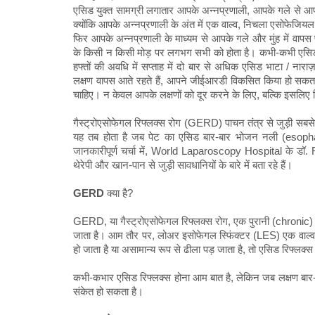
एसिड युक्त सामग्री लगातार आपके अन्नप्रणाली, आपके गले से आप
क्योंकि आपके अन्नप्रणाली के अंत में एक वाल्व, निचला एसोफेजियल
फिर आपके अन्नप्रणाली के माध्यम से आपके गले और मुंह में वापस
के किसी न किसी मोड़ पर लगभग सभी को होता है। कभी-कभी एसिड 
हफ्तों की अवधि में सप्ताह में दो बार से अधिक एसिड भाटा / नाराज
लक्षण वापस आते रहते हैं, आपने जीईआरडी विकसित किया हो सकता 
चाहिए। न केवल आपके लक्षणों को दूर करने के लिए, बल्कि इसलि
गैस्ट्रोएसोफेगल रिफ्लक्स रोग (GERD) पाचन तंत्र से जुड़ी सबसे आम
यह तब होता है जब पेट का एसिड बार-बार भोजन नली (esopha
जानकारीपूर्ण चर्चा में, World Laparoscopy Hospital के डॉ. R
थेरेपी और खान-पान से जुड़ी सावधानियों के बारे में बता रहे हैं।
GERD
क्या है?
GERD, या गैस्ट्रोएसोफेगल रिफ्लक्स रोग, एक पुरानी (chronic)
जाता है। आम तौर पर, लोअर इसोफेगल स्फिंक्टर (LES) एक वाल्व
हो जाता है या असामान्य रूप से ढीला पड़ जाता है, तो एसिड रिफ्लक
कभी-कभार एसिड रिफ्लक्स होना आम बात है, लेकिन जब लक्षण बार-ब
संकेत हो सकता है।