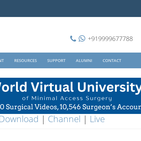
+919999677788
NT
RESOURCES
SUPPORT
ALUMNI
CONTACT
Download
|
Channel
|
Live