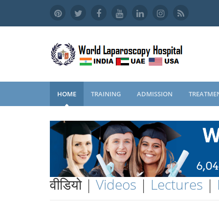
HOME
TRAINING
ADMISSION
TREATME
वीडियो |
Videos
|
Lectures
|