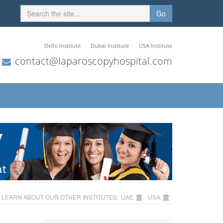
Go
Delhi Institute
Dubai Institute
USA Institute
contact@laparoscopyhospital.com
LEARN ABOUT OUR OTHER INSTITUTES:
UAE
USA