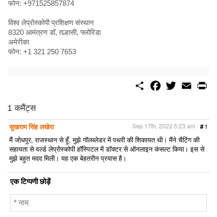
फोन: +971525857874
विश्व लेप्रोस्कोपी प्रशिक्षण संस्थान
8320 आमंत्रण डॉ, तल्हासी, फ्लोरिडा
अमेरीका
फोन: +1 321 250 7653
S
F
T
E
P
h
a
w
m
r
a
c
i
a
i
r
e
t
i
n
1 कमैंट्स
e
b
t
l
t
o
e
सुखराम सिंह लखेरा
Sep 17th, 2022 5:23 am
#
1
o
r
k
मैं जोधपुर, राजस्थान से हूँ. मुझे गॉलब्लेडर में पथरी की शिकायत थी। मैंने चैटिंग की
सहायता से वर्ल्ड लेप्रोस्कोपी हॉस्पिटल में डॉक्टर से ऑनलाइन कंसल्ट किया। इस से
मुझे बहुत मदद मिली। यह एक बेहतरीन प्रयास है।
एक टिप्पणी छोड़ें