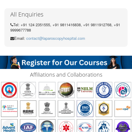
All Enquiries
Tel: +91 124 2351555, +91 9811416838, +91 9811912768, +91
9999677788
Email:
contact@laparoscopyhospital.com
Affiliations and Collaborations