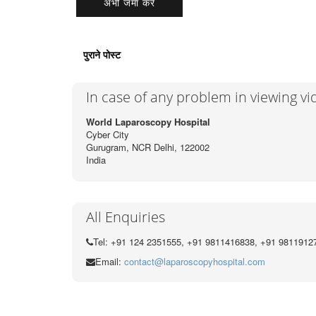
पुराने पोस्ट
In case of any problem in viewing v
World Laparoscopy Hospital
Cyber City
Gurugram, NCR Delhi, 122002
India
All Enquiries
Tel: +91 124 2351555, +91 9811416838, +91 9811912
Email:
contact@laparoscopyhospital.com