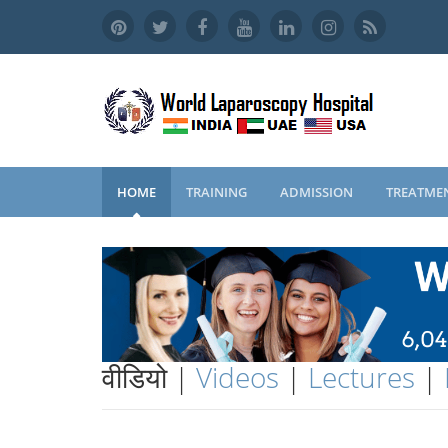
HOME
TRAINING
ADMISSION
TREATME
वीडियो |
Videos
|
Lectures
|