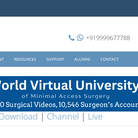
+919999677788
NT
RESOURCES
SUPPORT
ALUMNI
CONTACT
Download
|
Channel
|
Live