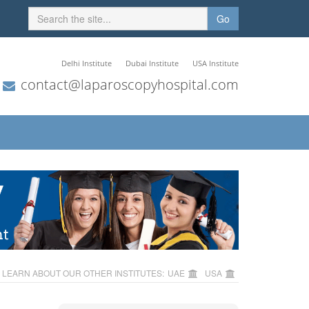
Go
Delhi Institute
Dubai Institute
USA Institute
contact@laparoscopyhospital.com
LEARN ABOUT OUR OTHER INSTITUTES:
UAE
USA